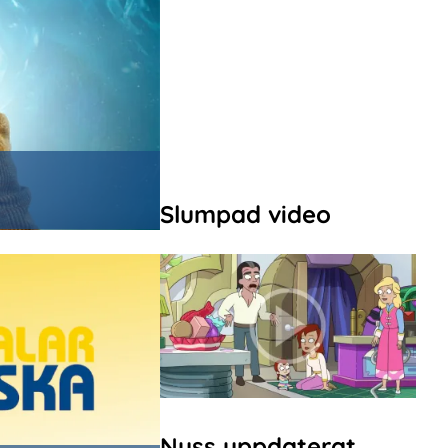
Slumpad video
Nyss uppdaterat