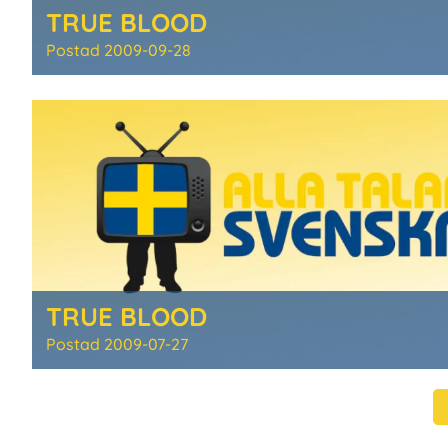
TRUE BLOOD
Postad
2009-09-28
TRUE BLOOD
Postad
2009-07-27
Paginering