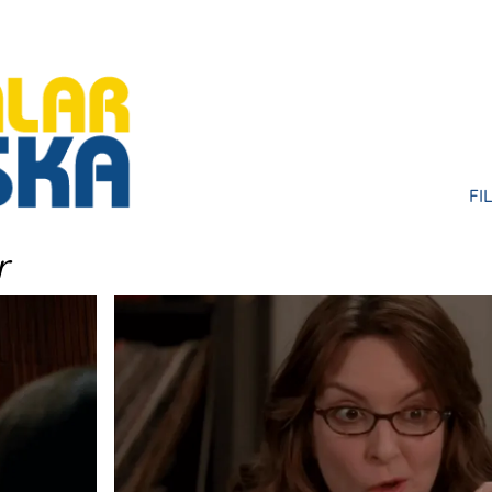
FI
HU
r