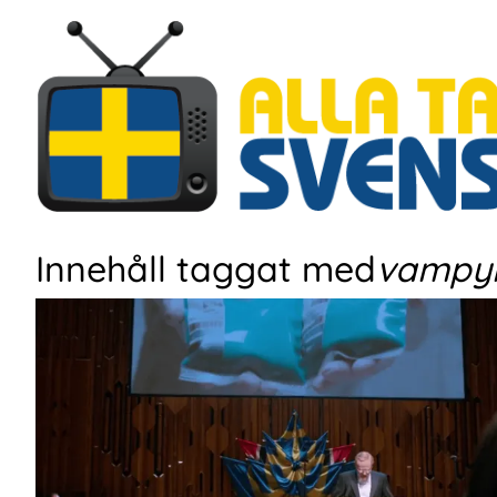
Hoppa
till
huvudinnehåll
Innehåll taggat med
vampy