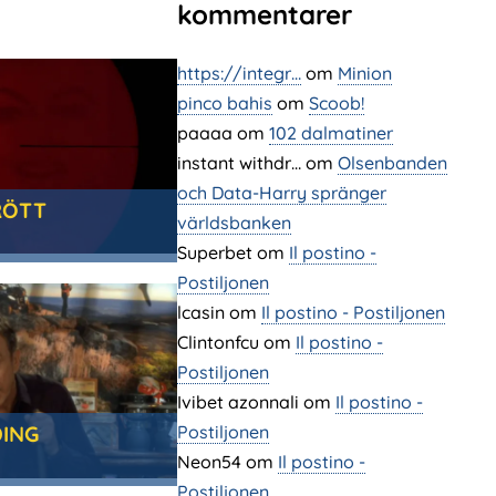
kommentarer
https://integr…
om
Minion
pinco bahis
om
Scoob!
paaaa
om
102 dalmatiner
instant withdr…
om
Olsenbanden
och Data-Harry spränger
RÖTT
världsbanken
Superbet
om
Il postino -
Postiljonen
lcasin
om
Il postino - Postiljonen
Clintonfcu
om
Il postino -
Postiljonen
Ivibet azonnali
om
Il postino -
Postiljonen
DING
Neon54
om
Il postino -
Postiljonen