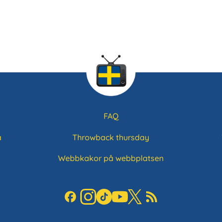
FAQ
a
Throwback thursday
Webbkakor på webbplatsen