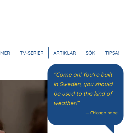
LMER
TV-SERIER
ARTIKLAR
SÖK
TIPSA!
VUDMENY
"Come on! You're built
in Sweden, you should
be used to this kind of
weather!"
—
Chicago hope