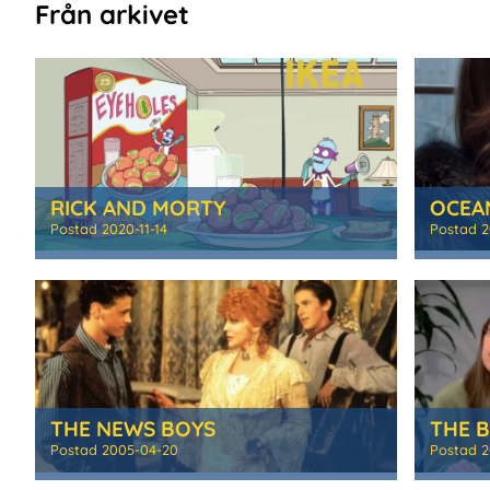
Från arkivet
RICK AND MORTY
OCEAN
Postad
2020-11-14
Postad
2
THE NEWS BOYS
THE 
Postad
2005-04-20
Postad
2