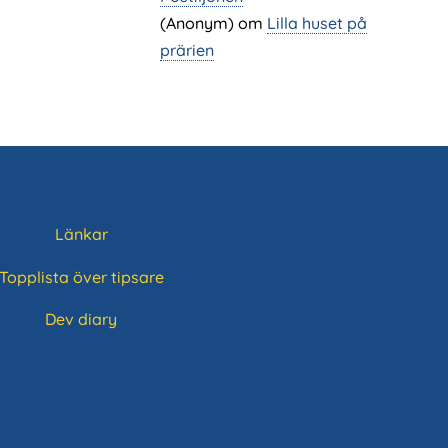
(Anonym) om
Lilla huset på
prärien
Länkar
Topplista över tipsare
Dev diary