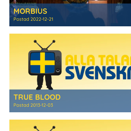
MORBIUS
Postad
2022-12-21
TRUE BLOOD
Postad
2013-12-03