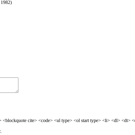
, 1982)
> <blockquote cite> <code> <ul type> <ol start type> <li> <dl> <dt> 
.