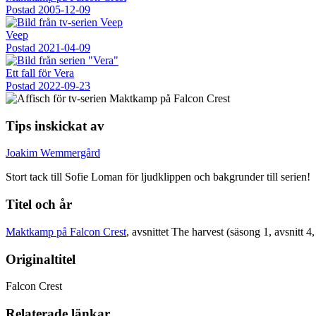
Postad
2005-12-09
Veep
Postad
2021-04-09
Ett fall för Vera
Postad
2022-09-23
Tips inskickat av
Joakim Wemmergård
Stort tack till Sofie Loman för ljudklippen och bakgrunder till serien!
Titel och år
Maktkamp på Falcon Crest
, avsnittet The harvest (säsong 1, avsnitt 4
Originaltitel
Falcon Crest
Relaterade länkar