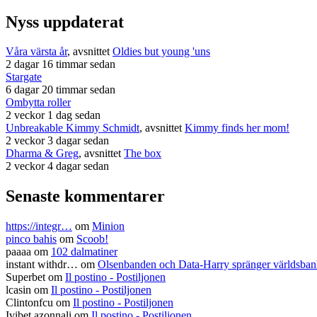
Nyss uppdaterat
Våra värsta år
, avsnittet
Oldies but young 'uns
2 dagar 16 timmar sedan
Stargate
6 dagar 20 timmar sedan
Ombytta roller
2 veckor 1 dag sedan
Unbreakable Kimmy Schmidt
, avsnittet
Kimmy finds her mom!
2 veckor 3 dagar sedan
Dharma & Greg
, avsnittet
The box
2 veckor 4 dagar sedan
Senaste kommentarer
https://integr…
om
Minion
pinco bahis
om
Scoob!
paaaa
om
102 dalmatiner
instant withdr…
om
Olsenbanden och Data-Harry spränger världsba
Superbet
om
Il postino - Postiljonen
lcasin
om
Il postino - Postiljonen
Clintonfcu
om
Il postino - Postiljonen
Ivibet azonnali
om
Il postino - Postiljonen