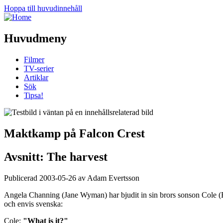
Hoppa till huvudinnehåll
Huvudmeny
Filmer
TV-serier
Artiklar
Sök
Tipsa!
Maktkamp på Falcon Crest
Avsnitt: The harvest
Publicerad 2003-05-26 av Adam Evertsson
Angela Channing (Jane Wyman) har bjudit in sin brors sonson Cole (Bil
och envis svenska:
Cole:
"What is it?"