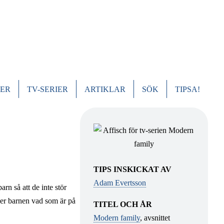
MER
TV-SERIER
ARTIKLAR
SÖK
TIPSA!
UDMENY
TIPS INSKICKAT AV
Adam Evertsson
arn så att de inte stör
nser barnen vad som är på
TITEL OCH ÅR
Modern family
, avsnittet