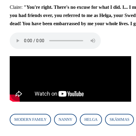
Claire:
"You're right. There's no excuse for what I did. I... 
you had friends over, you referred to me as Helga, your Swed
dead! You have been embarrassed by me your whole lives. I g
Audio
file
MODERN FAMILY
NANNY
HELGA
SKÄMMAS