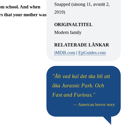
Snapped (säsong 11, avsnitt 2,
from school. And when
2019)
ars that your mother was
ORIGINALTITEL
Modern family
RELATERADE LÄNKAR
iMDB.com
|
EpGuides.com
"Åh vad kul det ska bli att
åka Jurassic Park. Och
Fast and Furious."
—
American horror story