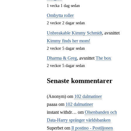
1 vecka 1 dag sedan
Ombytta roller
2 veckor 2 dagar sedan
Unbreakable Kimmy Schmidt
, avsnittet
Kimmy finds her mom!
2 veckor 5 dagar sedan
Dharma & Greg
, avsnittet
The box
2 veckor 5 dagar sedan
Senaste kommentarer
(Anonym) om
102 dalmatiner
paaaa
om
102 dalmatiner
instant withdr…
om
Olsenbanden och
Data-Harry spränger världsbanken
Superbet
om
Il postino - Postiljonen