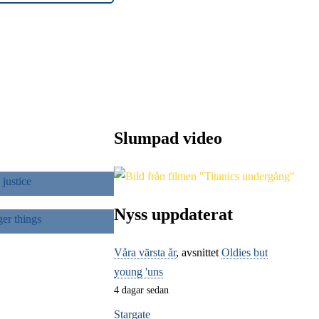
Slumpad video
CE
NGS
Nyss uppdaterat
Våra värsta år
, avsnittet
Oldies but
young 'uns
4 dagar sedan
Stargate