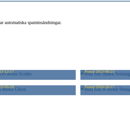
rar automatiska spaminsändningar.
BS
SEEKING JUSTI
21-12-17
Postad
2013-08-23
T
STRANGER THI
03-05-29
Postad
2016-10-17