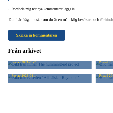
Meddela mig när nya kommentarer läggs in
Den här frågan testar om du är en mänsklig besökare och förhind
Från arkivet
THE HUMMINGBIRD PROJECT
SCRU
Postad
2021-01-23
Postad
20
ALLA ÄLSKAR RAYMOND
GHOS
Postad
2023-04-14
Postad
20