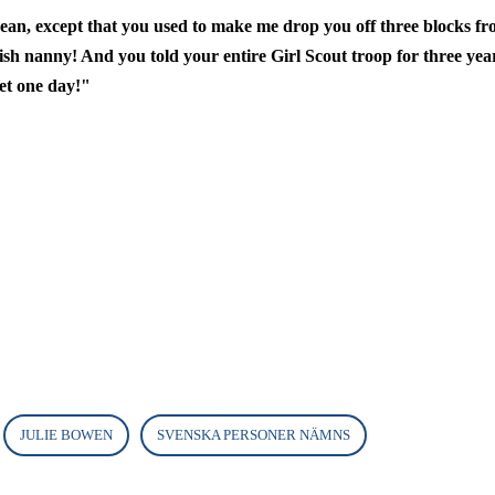
I mean, except that you used to make me drop you off three blocks 
ish nanny! And you told your entire Girl Scout troop for three ye
et one day!"
JULIE BOWEN
SVENSKA PERSONER NÄMNS