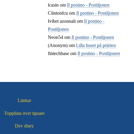
lcasin
om
Il postino - Postiljonen
Clintonfcu
om
Il postino - Postiljonen
Ivibet azonnali
om
Il postino -
Postiljonen
Neon54
om
Il postino - Postiljonen
(Anonym) om
Lilla huset på prärien
fintechbase
om
Il postino - Postiljonen
Länkar
Topplista över tipsare
Dev diary