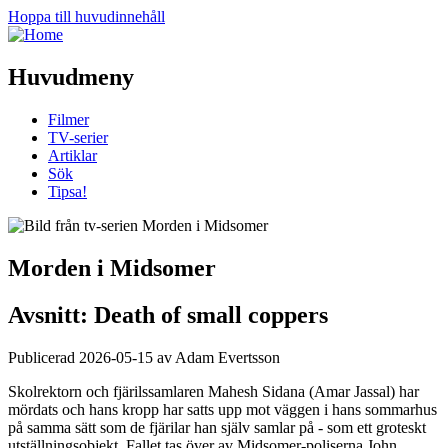
Hoppa till huvudinnehåll
Huvudmeny
Filmer
TV-serier
Artiklar
Sök
Tipsa!
Morden i Midsomer
Avsnitt: Death of small coppers
Publicerad 2026-05-15 av Adam Evertsson
Skolrektorn och fjärilssamlaren Mahesh Sidana (Amar Jassal) har
mördats och hans kropp har satts upp mot väggen i hans sommarhus
på samma sätt som de fjärilar han själv samlar på - som ett groteskt
utställningsobjekt. Fallet tas över av Midsomer-poliserna John