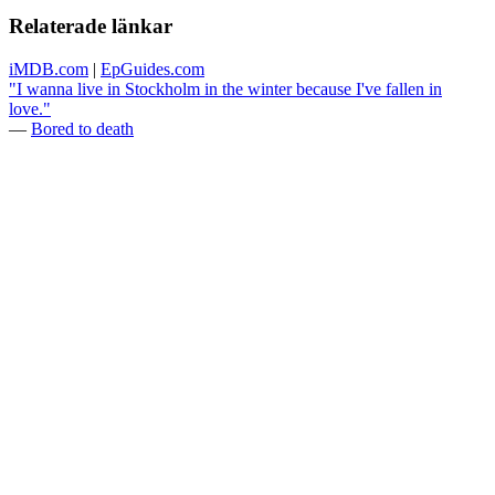
Relaterade länkar
iMDB.com
|
EpGuides.com
"I wanna live in Stockholm in the winter because I've fallen in
love."
—
Bored to death