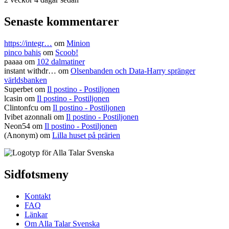
Senaste kommentarer
https://integr…
om
Minion
pinco bahis
om
Scoob!
paaaa
om
102 dalmatiner
instant withdr…
om
Olsenbanden och Data-Harry spränger
världsbanken
Superbet
om
Il postino - Postiljonen
lcasin
om
Il postino - Postiljonen
Clintonfcu
om
Il postino - Postiljonen
Ivibet azonnali
om
Il postino - Postiljonen
Neon54
om
Il postino - Postiljonen
(Anonym) om
Lilla huset på prärien
Sidfotsmeny
Kontakt
FAQ
Länkar
Om Alla Talar Svenska