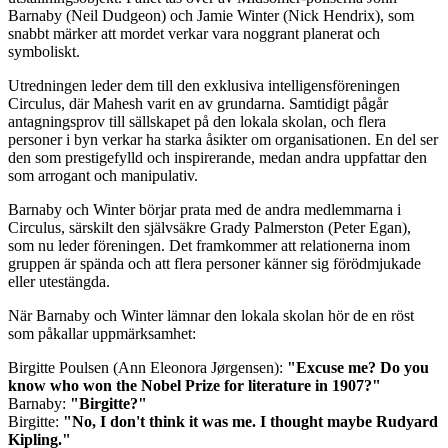
Barnaby (Neil Dudgeon) och Jamie Winter (Nick Hendrix), som
snabbt märker att mordet verkar vara noggrant planerat och
symboliskt.
Utredningen leder dem till den exklusiva intelligensföreningen
Circulus, där Mahesh varit en av grundarna. Samtidigt pågår
antagningsprov till sällskapet på den lokala skolan, och flera
personer i byn verkar ha starka åsikter om organisationen. En del ser
den som prestigefylld och inspirerande, medan andra uppfattar den
som arrogant och manipulativ.
Barnaby och Winter börjar prata med de andra medlemmarna i
Circulus, särskilt den självsäkre Grady Palmerston (Peter Egan),
som nu leder föreningen. Det framkommer att relationerna inom
gruppen är spända och att flera personer känner sig förödmjukade
eller utestängda.
När Barnaby och Winter lämnar den lokala skolan hör de en röst
som påkallar uppmärksamhet:
Birgitte Poulsen (Ann Eleonora Jørgensen):
"Excuse me? Do you
know who won the Nobel Prize for literature in 1907?"
Barnaby:
"Birgitte?"
Birgitte:
"No, I don't think it was me. I thought maybe Rudyard
Kipling."