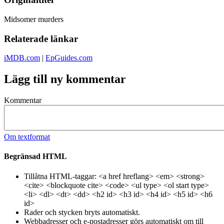
Midsomer murders
Relaterade länkar
iMDB.com
|
EpGuides.com
Lägg till ny kommentar
Kommentar
Om textformat
Begränsad HTML
Tillåtna HTML-taggar: <a href hreflang> <em> <strong>
<cite> <blockquote cite> <code> <ul type> <ol start type>
<li> <dl> <dt> <dd> <h2 id> <h3 id> <h4 id> <h5 id> <h6
id>
Rader och stycken bryts automatiskt.
Webbadresser och e-postadresser görs automatiskt om till