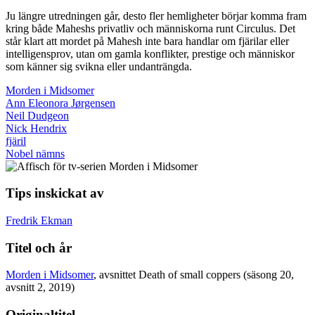
Ju längre utredningen går, desto fler hemligheter börjar komma fram
kring både Maheshs privatliv och människorna runt Circulus. Det
står klart att mordet på Mahesh inte bara handlar om fjärilar eller
intelligensprov, utan om gamla konflikter, prestige och människor
som känner sig svikna eller undanträngda.
Morden i Midsomer
Ann Eleonora Jørgensen
Neil Dudgeon
Nick Hendrix
fjäril
Nobel nämns
Tips inskickat av
Fredrik Ekman
Titel och år
Morden i Midsomer
, avsnittet Death of small coppers (säsong 20,
avsnitt 2, 2019)
Originaltitel