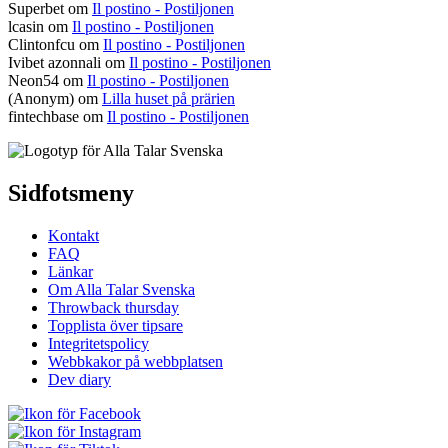
Superbet
om
Il postino - Postiljonen
lcasin
om
Il postino - Postiljonen
Clintonfcu
om
Il postino - Postiljonen
Ivibet azonnali
om
Il postino - Postiljonen
Neon54
om
Il postino - Postiljonen
(Anonym) om
Lilla huset på prärien
fintechbase
om
Il postino - Postiljonen
Sidfotsmeny
Kontakt
FAQ
Länkar
Om Alla Talar Svenska
Throwback thursday
Topplista över tipsare
Integritetspolicy
Webbkakor på webbplatsen
Dev diary