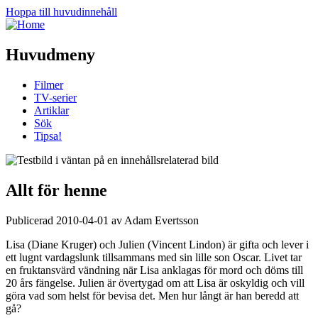
Hoppa till huvudinnehåll
Huvudmeny
Filmer
TV-serier
Artiklar
Sök
Tipsa!
Allt för henne
Publicerad 2010-04-01 av Adam Evertsson
Lisa (Diane Kruger) och Julien (Vincent Lindon) är gifta och lever i
ett lugnt vardagslunk tillsammans med sin lille son Oscar. Livet tar
en fruktansvärd vändning när Lisa anklagas för mord och döms till
20 års fängelse. Julien är övertygad om att Lisa är oskyldig och vill
göra vad som helst för bevisa det. Men hur långt är han beredd att
gå?