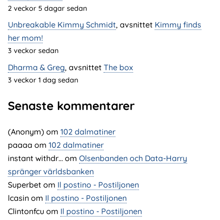
2 veckor 5 dagar sedan
Unbreakable Kimmy Schmidt
, avsnittet
Kimmy finds
her mom!
3 veckor sedan
Dharma & Greg
, avsnittet
The box
3 veckor 1 dag sedan
Senaste kommentarer
(Anonym) om
102 dalmatiner
paaaa
om
102 dalmatiner
instant withdr…
om
Olsenbanden och Data-Harry
spränger världsbanken
Superbet
om
Il postino - Postiljonen
lcasin
om
Il postino - Postiljonen
Clintonfcu
om
Il postino - Postiljonen