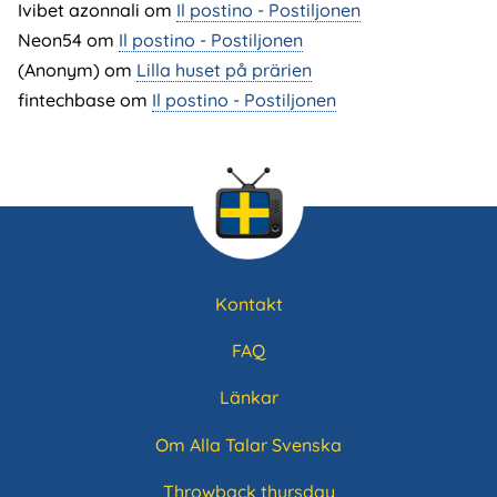
Ivibet azonnali
om
Il postino - Postiljonen
Neon54
om
Il postino - Postiljonen
(Anonym) om
Lilla huset på prärien
fintechbase
om
Il postino - Postiljonen
Kontakt
Sidfotsmeny
FAQ
Länkar
Om Alla Talar Svenska
Throwback thursday