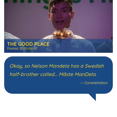
THE GOOD PLACE
Postad
2020-06-07
Okay, so Nelson Mandela has a Swedish
half-brother called... Måste ManDela.
—
Constellation