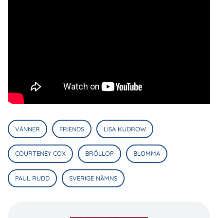
VÄNNER
FRIENDS
LISA KUDROW
COURTENEY COX
BRÖLLOP
BLOMMA
PAUL RUDD
SVERIGE NÄMNS