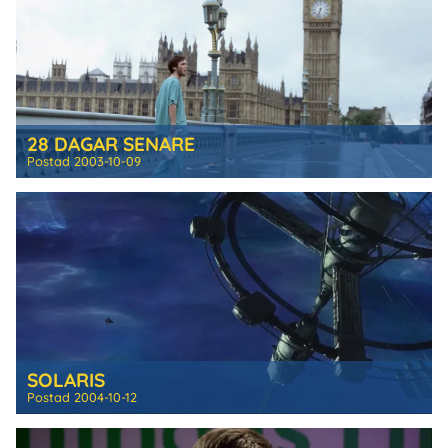
28 DAGAR SENARE
Postad
2003-10-09
SOLARIS
Postad
2004-10-12