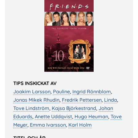
TIPS INSKICKAT AV
Joakim Larsson
,
Pauline
,
Ingrid Rönnblom
,
Jonas Mikek Rhudin
,
Fredrik Pettersen
,
Linda
,
Tove Lindström
,
Kajsa Björkestrand
,
Johan
Eduards
,
Anette Uddqvist
,
Hugo Heuman
,
Tove
Meyer
,
Emma Ivarsson
,
Karl Holm
TITEL OCH ÅR