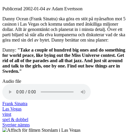
Publicerad 2002-01-04 av Adam Evertsson
Danny Ocean (Frank Sinatra) ska göra en stöt på nyårsafton mot 5
casinon i Las Vegas och komma undan med åtskilliga miljoner
dollar. Allt är genomtänkt och planerat in i minsta detalj. Över ett
parti biljard så står alla elva kumpanerna och diskuterar vad de ska
göra med sin del av bytet. Danny berättar om sina planer:
Danny:
"Take a couple of hundred big ones and do something
for world peace, like bying out the Miss Universe contest. Get
rid of all of the parades and all that jazz. And just sit around
and talk to the girls, one by one. Find out how things are in
Sweden."
Audio file
Frank Sinatra
Las Vegas
vinst
spel & dobbel
Sverige nämns