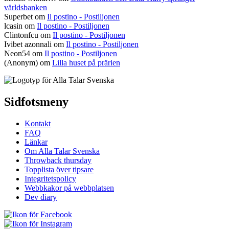
världsbanken
Superbet
om
Il postino - Postiljonen
lcasin
om
Il postino - Postiljonen
Clintonfcu
om
Il postino - Postiljonen
Ivibet azonnali
om
Il postino - Postiljonen
Neon54
om
Il postino - Postiljonen
(Anonym) om
Lilla huset på prärien
Sidfotsmeny
Kontakt
FAQ
Länkar
Om Alla Talar Svenska
Throwback thursday
Topplista över tipsare
Integritetspolicy
Webbkakor på webbplatsen
Dev diary