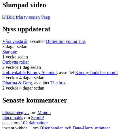
Slumpad video
Nyss uppdaterat
Våra värsta år
, avsnittet
Oldies but young 'uns
3 dagar sedan
Stargate
1 vecka sedan
Ombytta roller
2 veckor 1 dag sedan
Unbreakable Kimmy Schmidt
, avsnittet
Kimmy finds her mom!
2 veckor 4 dagar sedan
Dharma & Greg
, avsnittet
The box
2 veckor 4 dagar sedan
Senaste kommentarer
https://integr…
om
Minion
pinco bahis
om
Scoob!
paaaa
om
102 dalmatiner
instant withdr…
om
Olsenbanden och Data-Harry spränger