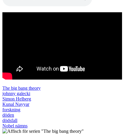
The big bang theory
johnny galecki
Simon Helberg
Kunal Nayyar
forskning
döden
dödsfall
Nobel nämns