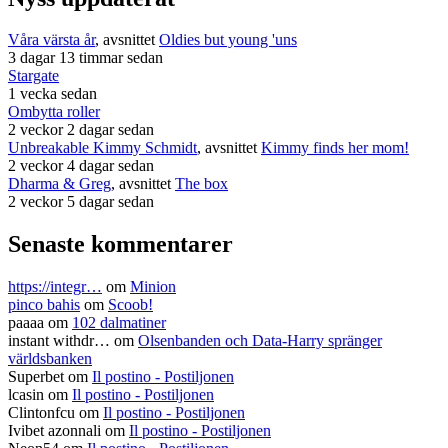
Våra värsta år
, avsnittet
Oldies but young 'uns
3 dagar 13 timmar sedan
Stargate
1 vecka sedan
Ombytta roller
2 veckor 2 dagar sedan
Unbreakable Kimmy Schmidt
, avsnittet
Kimmy finds her mom!
2 veckor 4 dagar sedan
Dharma & Greg
, avsnittet
The box
2 veckor 5 dagar sedan
Senaste kommentarer
https://integr…
om
Minion
pinco bahis
om
Scoob!
paaaa
om
102 dalmatiner
instant withdr…
om
Olsenbanden och Data-Harry spränger
världsbanken
Superbet
om
Il postino - Postiljonen
lcasin
om
Il postino - Postiljonen
Clintonfcu
om
Il postino - Postiljonen
Ivibet azonnali
om
Il postino - Postiljonen