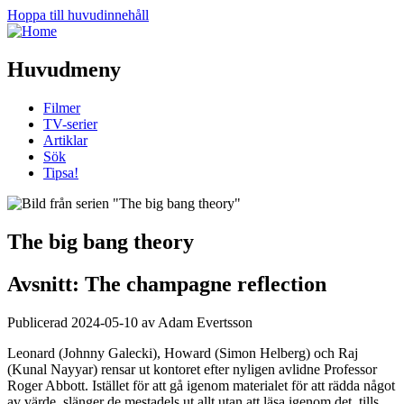
Hoppa till huvudinnehåll
Huvudmeny
Filmer
TV-serier
Artiklar
Sök
Tipsa!
The big bang theory
Avsnitt: The champagne reflection
Publicerad 2024-05-10 av Adam Evertsson
Leonard (Johnny Galecki), Howard (Simon Helberg) och Raj
(Kunal Nayyar) rensar ut kontoret efter nyligen avlidne Professor
Roger Abbott. Istället för att gå igenom materialet för att rädda något
av värde, slänger de mestadels ut allt utan att läsa igenom det, tills