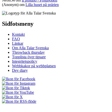
Neon54
om
Il postino - Postiljonen
(Anonym) om
Lilla huset på prärien
Sidfotsmeny
Kontakt
FAQ
Länkar
Om Alla Talar Svenska
Throwback thursday
Topplista över tipsare
Integritetspolicy
Webbkakor på webbplatsen
Dev diary