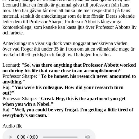
Leonard hittar en femtio år gammal gåva till professorn från hans
mor. Den här gåvan får dem att tänka lite mer respektfullt på hans
material, särskilt de anteckningar som de inte förstår. Deras sökande
leder dem till Professor Sharpe, Professor Abbotts långvariga
kontorskollega, som kanske kan kasta ljus över Professor Abbotts liv
och arbete.
Anteckningarna visar sig dock vara noggrant nedskrivna värden
över vad Roger ätit under 35 år, i tron om att en välmående mage är
nyckeln till ett lyckligt och långt liv. Dialogen fortsätter:
Leonard:
"So, was there anything that Professor Abbott worked
on during his life that came close to an accomplishment?"
Professor Sharpe:
"To be honest, his research never amounted to
anything."
Raj:
"You were his colleague. How did your research turn
out?"
Professor Sharpe:
"Great. Hey, this is the apartment you get
when you win a Nobel."
Raj:
"Well, you could be very frugal. I'm getting a little tired of
everybody's sarcasm."
Audio file