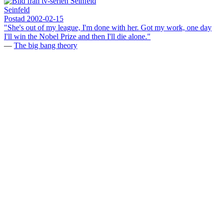
Seinfeld
Postad
2002-02-15
"She's out of my league, I'm done with her. Got my work, one day
I'll win the Nobel Prize and then I'll die alone."
—
The big bang theory