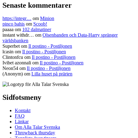
Senaste kommentarer
https://integr…
om
Minion
pinco bahis
om
Scoob!
paaaa
om
102 dalmatiner
instant withdr…
om
Olsenbanden och Data-Harry spränger
världsbanken
Superbet
om
Il postino - Postiljonen
lcasin
om
Il postino - Postiljonen
Clintonfcu
om
Il postino - Postiljonen
Ivibet azonnali
om
Il postino - Postiljonen
Neon54
om
Il postino - Postiljonen
(Anonym) om
Lilla huset på prärien
Sidfotsmeny
Kontakt
FAQ
Länkar
Om Alla Talar Svenska
Throwback thursday