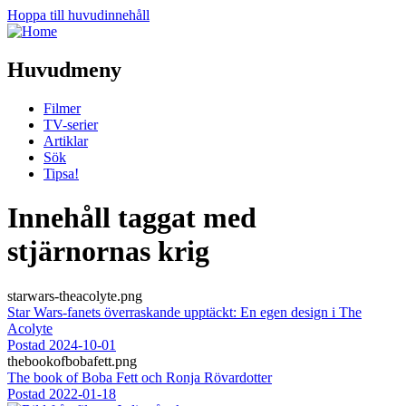
Hoppa till huvudinnehåll
Huvudmeny
Filmer
TV-serier
Artiklar
Sök
Tipsa!
Innehåll taggat med
stjärnornas krig
starwars-theacolyte.png
Star Wars-fanets överraskande upptäckt: En egen design i The
Acolyte
Postad
2024-10-01
thebookofbobafett.png
The book of Boba Fett och Ronja Rövardotter
Postad
2022-01-18