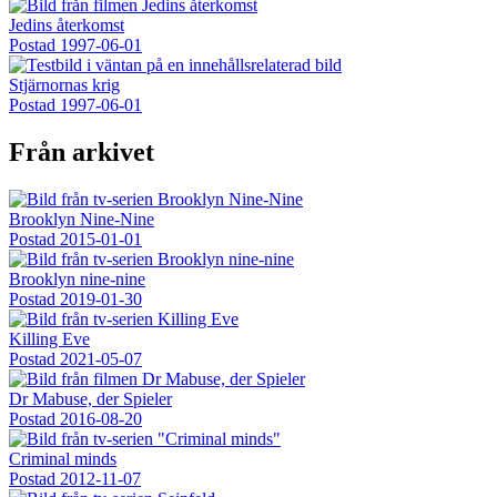
Jedins återkomst
Postad
1997-06-01
Stjärnornas krig
Postad
1997-06-01
Från arkivet
Brooklyn Nine-Nine
Postad
2015-01-01
Brooklyn nine-nine
Postad
2019-01-30
Killing Eve
Postad
2021-05-07
Dr Mabuse, der Spieler
Postad
2016-08-20
Criminal minds
Postad
2012-11-07