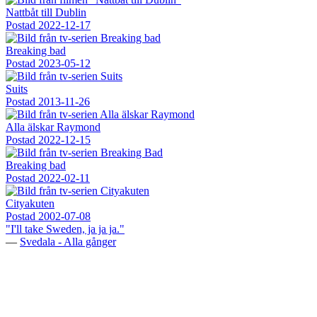
Nattbåt till Dublin
Postad
2022-12-17
Breaking bad
Postad
2023-05-12
Suits
Postad
2013-11-26
Alla älskar Raymond
Postad
2022-12-15
Breaking bad
Postad
2022-02-11
Cityakuten
Postad
2002-07-08
"I'll take Sweden, ja ja ja."
—
Svedala - Alla gånger