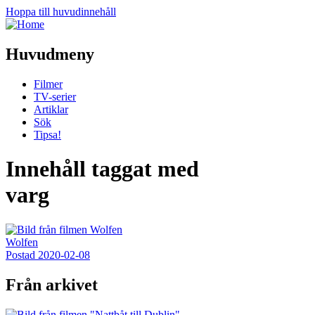
Hoppa till huvudinnehåll
Huvudmeny
Filmer
TV-serier
Artiklar
Sök
Tipsa!
Innehåll taggat med
varg
Wolfen
Postad
2020-02-08
Från arkivet