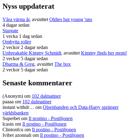
Nyss uppdaterat
Våra värsta år
, avsnittet
Oldies but young 'uns
4 dagar sedan
Stargate
1 vecka 1 dag sedan
Ombytta roller
2 veckor 2 dagar sedan
Unbreakable Kimmy Schmidt
, avsnittet
Kimmy finds her mom!
2 veckor 5 dagar sedan
Dharma & Greg
, avsnittet
The box
2 veckor 5 dagar sedan
Senaste kommentarer
(Anonym) om
102 dalmatiner
paaaa
om
102 dalmatiner
instant withdr…
om
Olsenbanden och Data-Harry spränger
världsbanken
Superbet
om
Il postino - Postiljonen
lcasin
om
Il postino - Postiljonen
Clintonfcu
om
Il postino - Postiljonen
Ivibet azonnali
om
Il postino - Postiljonen