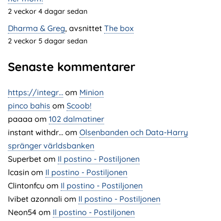
2 veckor 4 dagar sedan
Dharma & Greg
, avsnittet
The box
2 veckor 5 dagar sedan
Senaste kommentarer
https://integr…
om
Minion
pinco bahis
om
Scoob!
paaaa
om
102 dalmatiner
instant withdr…
om
Olsenbanden och Data-Harry
spränger världsbanken
Superbet
om
Il postino - Postiljonen
lcasin
om
Il postino - Postiljonen
Clintonfcu
om
Il postino - Postiljonen
Ivibet azonnali
om
Il postino - Postiljonen
Neon54
om
Il postino - Postiljonen