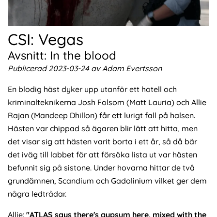
CSI: Vegas
Avsnitt: In the blood
Publicerad 2023-03-24 av Adam Evertsson
En blodig häst dyker upp utanför ett hotell och
kriminalteknikerna Josh Folsom (Matt Lauria) och Allie
Rajan (Mandeep Dhillon) får ett lurigt fall på halsen.
Hästen var chippad så ägaren blir lätt att hitta, men
det visar sig att hästen varit borta i ett år, så då bär
det iväg till labbet för att försöka lista ut var hästen
befunnit sig på sistone. Under hovarna hittar de två
grundämnen, Scandium och Gadolinium vilket ger dem
några ledtrådar.
Allie:
"ATLAS says there's gypsum here, mixed with the