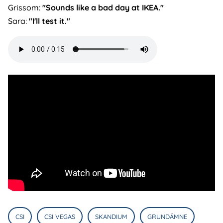
Grissom:
"Sounds like a bad day at IKEA."
Sara:
"I'll test it."
Audio
file
CSI
CSI VEGAS
SKANDIUM
GRUNDÄMNE