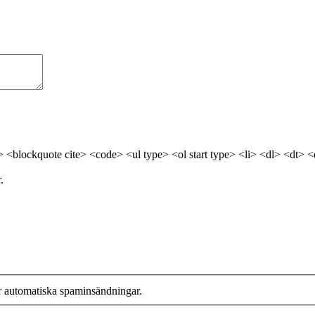
> <blockquote cite> <code> <ul type> <ol start type> <li> <dl> <dt> 
.
r automatiska spaminsändningar.