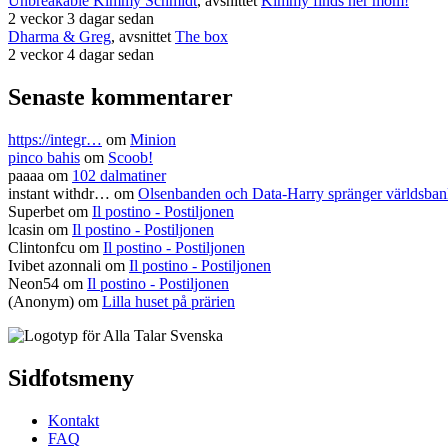
Unbreakable Kimmy Schmidt
, avsnittet
Kimmy finds her mom!
2 veckor 3 dagar sedan
Dharma & Greg
, avsnittet
The box
2 veckor 4 dagar sedan
Senaste kommentarer
https://integr…
om
Minion
pinco bahis
om
Scoob!
paaaa
om
102 dalmatiner
instant withdr…
om
Olsenbanden och Data-Harry spränger världsba
Superbet
om
Il postino - Postiljonen
lcasin
om
Il postino - Postiljonen
Clintonfcu
om
Il postino - Postiljonen
Ivibet azonnali
om
Il postino - Postiljonen
Neon54
om
Il postino - Postiljonen
(Anonym) om
Lilla huset på prärien
Sidfotsmeny
Kontakt
FAQ