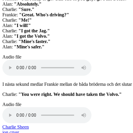
Alan:
"Absolutely."
Charlie:
"Sure."
Frankie:
"Great. Who's driving?"
Charlie:
"Me!"
Alan:
"I will!"
Charlie:
"I got the Jag."
Alan:
"I got the Volvo."
Charlie:
"Mine's faster."
Alan:
"Mine's safer."
Audio file
I nästa sekund medlar Frankie mellan de båda bröderna och det slutar me
Charlie:
"You were right. We should have taken the Volvo."
Audio file
Charlie Sheen
jon cryer