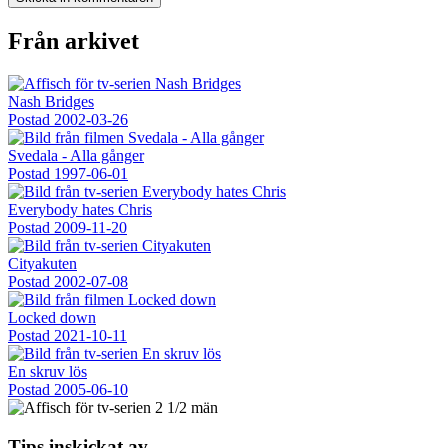
Från arkivet
Nash Bridges
Postad
2002-03-26
Svedala - Alla gånger
Postad
1997-06-01
Everybody hates Chris
Postad
2009-11-20
Cityakuten
Postad
2002-07-08
Locked down
Postad
2021-10-11
En skruv lös
Postad
2005-06-10
Tips inskickat av