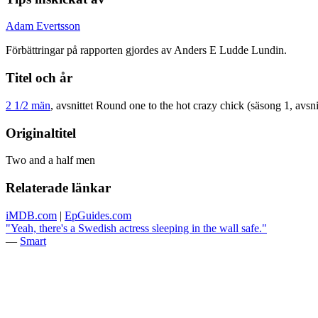
Adam Evertsson
Förbättringar på rapporten gjordes av Anders E Ludde Lundin.
Titel och år
2 1/2 män
, avsnittet Round one to the hot crazy chick (säsong 1, avsni
Originaltitel
Two and a half men
Relaterade länkar
iMDB.com
|
EpGuides.com
"Yeah, there's a Swedish actress sleeping in the wall safe."
—
Smart