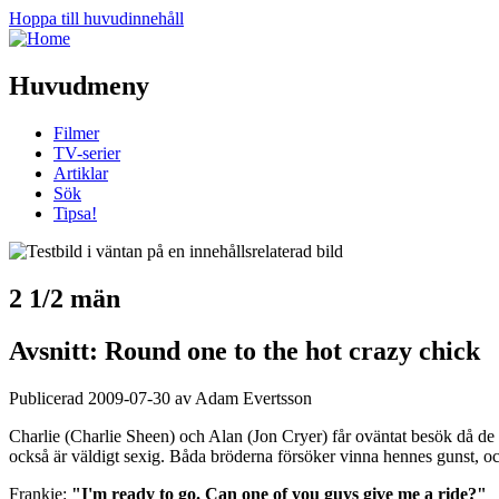
Hoppa till huvudinnehåll
Huvudmeny
Filmer
TV-serier
Artiklar
Sök
Tipsa!
2 1/2 män
Avsnitt: Round one to the hot crazy chick
Publicerad 2009-07-30 av Adam Evertsson
Charlie (Charlie Sheen) och Alan (Jon Cryer) får oväntat besök då de 
också är väldigt sexig. Båda bröderna försöker vinna hennes gunst, och d
Frankie:
"I'm ready to go. Can one of you guys give me a ride?"