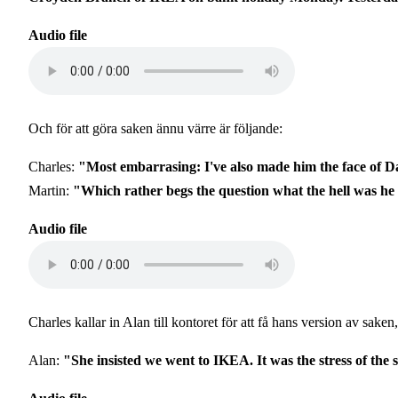
Audio file
Och för att göra saken ännu värre är följande:
Charles:
"Most embarrasing: I've also made him the face of D
Martin:
"Which rather begs the question what the hell was he 
Audio file
Charles kallar in Alan till kontoret för att få hans version av saken,
Alan:
"She insisted we went to IKEA. It was the stress of the s