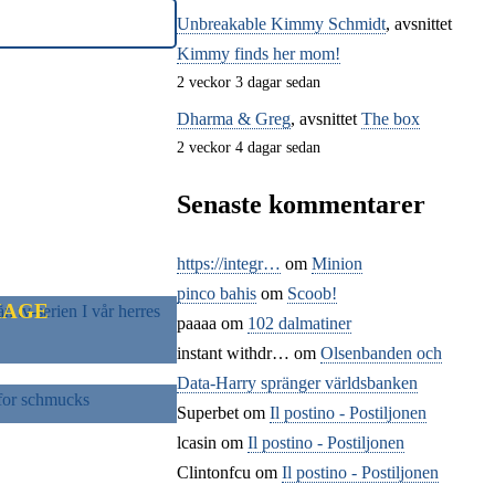
Unbreakable Kimmy Schmidt
, avsnittet
Kimmy finds her mom!
2 veckor 3 dagar sedan
Dharma & Greg
, avsnittet
The box
2 veckor 4 dagar sedan
Senaste kommentarer
https://integr…
om
Minion
pinco bahis
om
Scoob!
HAGE
paaaa
om
102 dalmatiner
instant withdr…
om
Olsenbanden och
CHMUCKS
Data-Harry spränger världsbanken
Superbet
om
Il postino - Postiljonen
lcasin
om
Il postino - Postiljonen
Clintonfcu
om
Il postino - Postiljonen