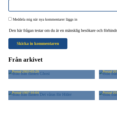
Meddela mig när nya kommentarer läggs in
Den här frågan testar om du är en mänsklig besökare och förhind
Från arkivet
GHOST
BROO
Postad
2003-05-29
Postad
20
DET VÅRAS FÖR HITLER
NÄTE
Postad
1997-10-04
Postad
20