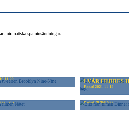
rar automatiska spaminsändningar.
KLYN NINE-NINE
19-11-22
I VÅR HERRES 
Postad
2021-11-12
T
DINNER FOR S
22-03-15
Postad
2020-02-22