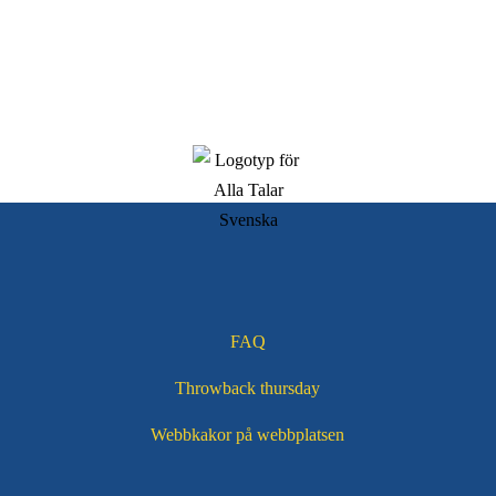
FAQ
Throwback thursday
Webbkakor på webbplatsen