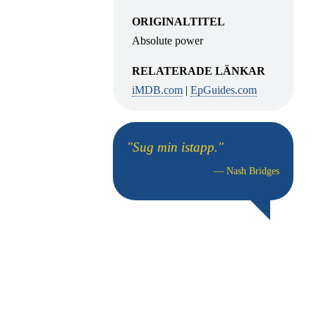
ORIGINALTITEL
Absolute power
RELATERADE LÄNKAR
iMDB.com
|
EpGuides.com
"Sug min istapp."
—
Nash Bridges