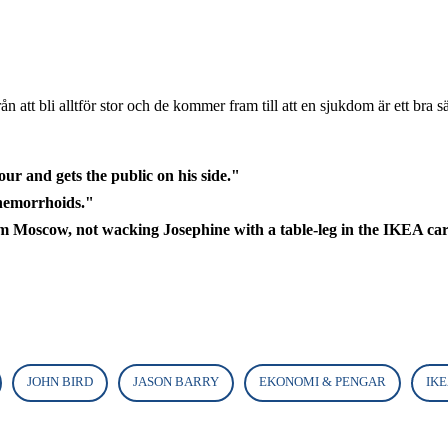
att bli alltför stor och de kommer fram till att en sjukdom är ett bra sät
ur and gets the public on his side."
emorrhoids."
rom Moscow, not wacking Josephine with a table-leg in the IKEA ca
JOHN BIRD
JASON BARRY
EKONOMI & PENGAR
IK