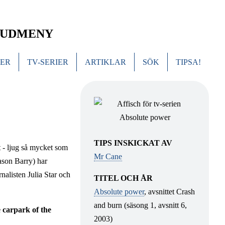
UDMENY
MER
TV-SERIER
ARTIKLAR
SÖK
TIPSA!
TIPS INSKICKAT AV
 - ljug så mycket som
Mr Cane
ason Barry) har
nalisten Julia Star och
TITEL OCH ÅR
Absolute power
, avsnittet Crash
and burn (säsong 1, avsnitt 6,
 carpark of the
2003)