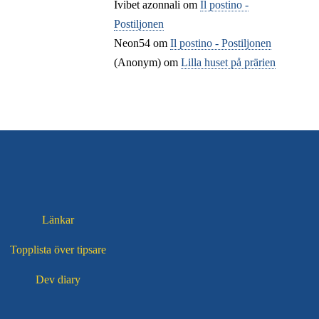
Ivibet azonnali
om
Il postino -
Postiljonen
Neon54
om
Il postino - Postiljonen
(Anonym) om
Lilla huset på prärien
Länkar
Topplista över tipsare
Dev diary