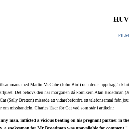
HUV
FIL
tillsammans med Martin McCabe (John Bird) och deras uppdrag är klart
lkastarljuset. Det behövs den här morgonen då komikern Alan Broadman (J
t (Sally Bretton) missade att vidarebefordra ett telefonsamtal från jour
om misshandeln. Charles läser för Cat vad som står i artikeln:
y-man, inflicted a vicious beating on his pregnant partner in the
y, a spokesman for Mr Broadman was unavailable for comment."