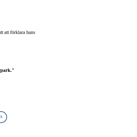
t att förklara hans
rpark."
EA