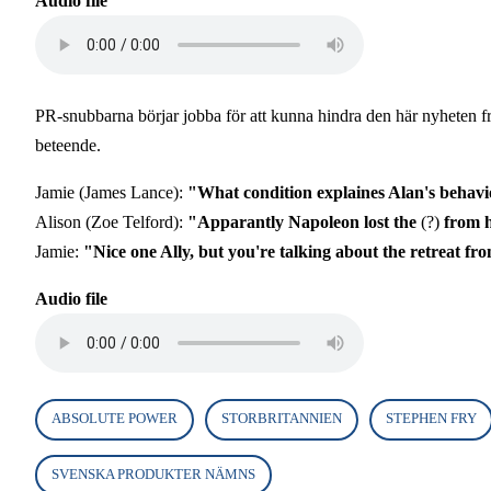
Audio file
PR-snubbarna börjar jobba för att kunna hindra den här nyheten från 
beteende.
Jamie (James Lance):
"What condition explaines Alan's behavio
Alison (Zoe Telford):
"Apparantly Napoleon lost the
(?)
from h
Jamie:
"Nice one Ally, but you're talking about the retreat f
Audio file
ABSOLUTE POWER
STORBRITANNIEN
STEPHEN FRY
SVENSKA PRODUKTER NÄMNS