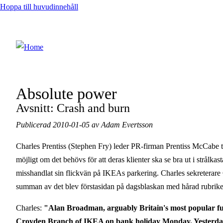
Hoppa till huvudinnehåll
Absolute power
Avsnitt: Crash and burn
Publicerad 2010-01-05 av Adam Evertsson
Charles Prentiss (Stephen Fry) leder PR-firman Prentiss McCabe 
möjligt om det behövs för att deras klienter ska se bra ut i strå
misshandlat sin flickvän på IKEAs parkering. Charles sekreterare Ca
summan av det blev förstasidan på dagsblaskan med hårad rubriker 
Charles:
"Alan Broadman, arguably Britain's most popular funn
Croyden Branch of IKEA on bank holiday Monday. Yesterda