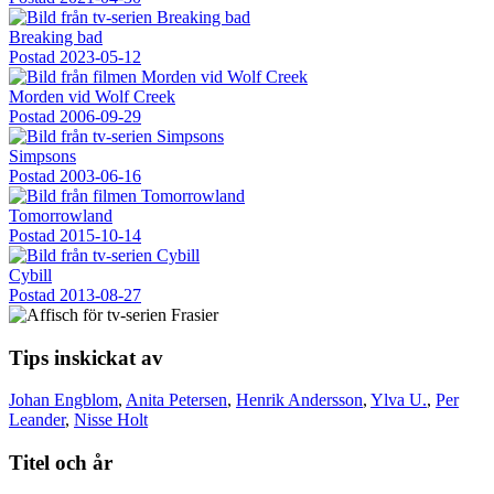
Breaking bad
Postad
2023-05-12
Morden vid Wolf Creek
Postad
2006-09-29
Simpsons
Postad
2003-06-16
Tomorrowland
Postad
2015-10-14
Cybill
Postad
2013-08-27
Tips inskickat av
Johan Engblom
,
Anita Petersen
,
Henrik Andersson
,
Ylva U.
,
Per
Leander
,
Nisse Holt
Titel och år