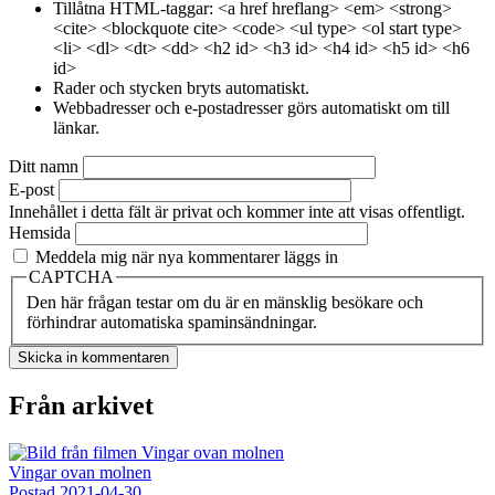
Tillåtna HTML-taggar: <a href hreflang> <em> <strong>
<cite> <blockquote cite> <code> <ul type> <ol start type>
<li> <dl> <dt> <dd> <h2 id> <h3 id> <h4 id> <h5 id> <h6
id>
Rader och stycken bryts automatiskt.
Webbadresser och e-postadresser görs automatiskt om till
länkar.
Ditt namn
E-post
Innehållet i detta fält är privat och kommer inte att visas offentligt.
Hemsida
Meddela mig när nya kommentarer läggs in
CAPTCHA
Den här frågan testar om du är en mänsklig besökare och
förhindrar automatiska spaminsändningar.
Från arkivet
Vingar ovan molnen
Postad
2021-04-30