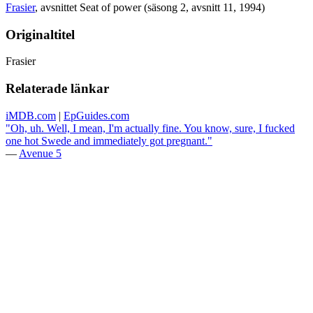
Frasier
, avsnittet Seat of power (säsong 2, avsnitt 11, 1994)
Originaltitel
Frasier
Relaterade länkar
iMDB.com
|
EpGuides.com
"Oh, uh. Well, I mean, I'm actually fine. You know, sure, I fucked
one hot Swede and immediately got pregnant."
—
Avenue 5