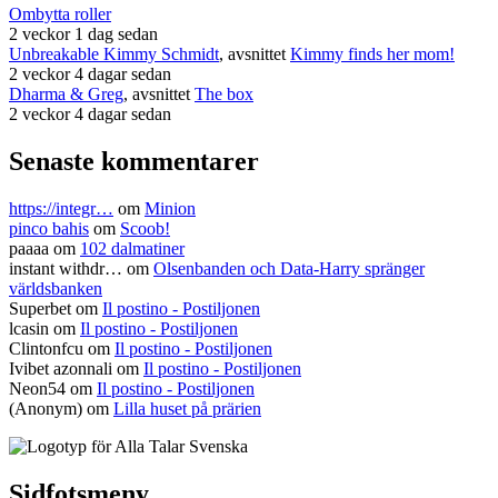
Ombytta roller
2 veckor 1 dag sedan
Unbreakable Kimmy Schmidt
, avsnittet
Kimmy finds her mom!
2 veckor 4 dagar sedan
Dharma & Greg
, avsnittet
The box
2 veckor 4 dagar sedan
Senaste kommentarer
https://integr…
om
Minion
pinco bahis
om
Scoob!
paaaa
om
102 dalmatiner
instant withdr…
om
Olsenbanden och Data-Harry spränger
världsbanken
Superbet
om
Il postino - Postiljonen
lcasin
om
Il postino - Postiljonen
Clintonfcu
om
Il postino - Postiljonen
Ivibet azonnali
om
Il postino - Postiljonen
Neon54
om
Il postino - Postiljonen
(Anonym) om
Lilla huset på prärien
Sidfotsmeny