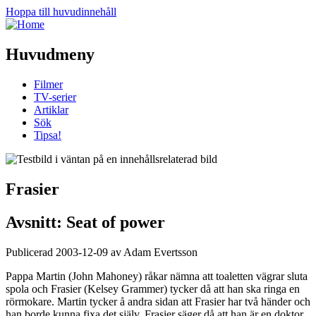
Hoppa till huvudinnehåll
Huvudmeny
Filmer
TV-serier
Artiklar
Sök
Tipsa!
Frasier
Avsnitt: Seat of power
Publicerad 2003-12-09 av Adam Evertsson
Pappa Martin (John Mahoney) råkar nämna att toaletten vägrar sluta
spola och Frasier (Kelsey Grammer) tycker då att han ska ringa en
rörmokare. Martin tycker å andra sidan att Frasier har två händer och
han borde kunna fixa det själv. Frasier säger då att han är en doktor