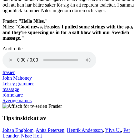
och att han har bättre saker för sig än att reparera toaletter. I samma
ögonblick kommer Niles in genom dörren och säger:
Frasier:
"Hello Niles."
Niles:
"Good news, Frasier. I pulled some strings with the spa,
and they're squeezing us in for a salt blow with our Swedish
massage."
Audio file
frasier
John Mahoney
kelsey grammer
massage
rörmokare
Sverige nämns
Tips inskickat av
Johan Engblom
,
Anita Petersen
,
Henrik Andersson
,
Ylva U.
,
Per
Leander
,
Nisse Holt