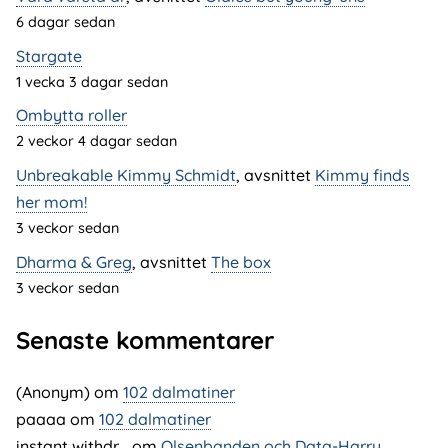
6 dagar sedan
Stargate
1 vecka 3 dagar sedan
Ombytta roller
2 veckor 4 dagar sedan
Unbreakable Kimmy Schmidt
, avsnittet
Kimmy finds
her mom!
3 veckor sedan
Dharma & Greg
, avsnittet
The box
3 veckor sedan
Senaste kommentarer
(Anonym) om
102 dalmatiner
paaaa
om
102 dalmatiner
instant withdr…
om
Olsenbanden och Data-Harry