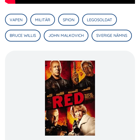
VAPEN
MILITÄR
SPION
LEGOSOLDAT
BRUCE WILLIS
JOHN MALKOVICH
SVERIGE NÄMNS