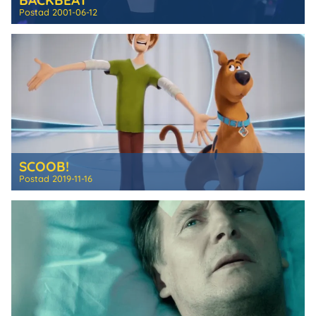
BACKBEAT
Postad
2001-06-12
SCOOB!
Postad
2019-11-16