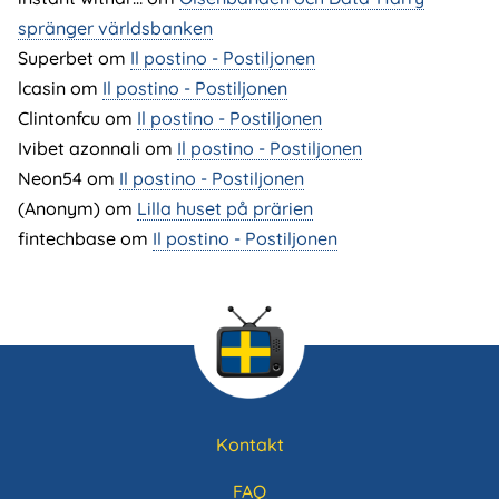
spränger världsbanken
Superbet
om
Il postino - Postiljonen
lcasin
om
Il postino - Postiljonen
Clintonfcu
om
Il postino - Postiljonen
Ivibet azonnali
om
Il postino - Postiljonen
Neon54
om
Il postino - Postiljonen
(Anonym) om
Lilla huset på prärien
fintechbase
om
Il postino - Postiljonen
Kontakt
Sidfotsmeny
FAQ