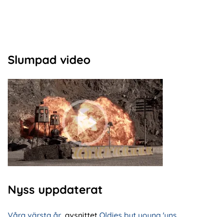
Slumpad video
Nyss uppdaterat
Våra värsta år
, avsnittet
Oldies but young 'uns