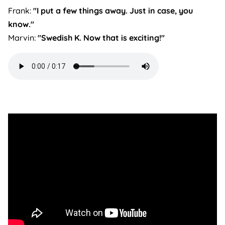
Frank:
"I put a few things away. Just in case, you
know."
Marvin:
"Swedish K. Now that is exciting!"
Audio
file