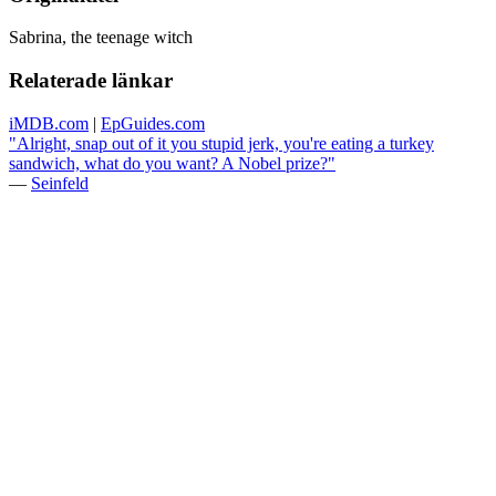
Sabrina, the teenage witch
Relaterade länkar
iMDB.com
|
EpGuides.com
"Alright, snap out of it you stupid jerk, you're eating a turkey
sandwich, what do you want? A Nobel prize?"
—
Seinfeld