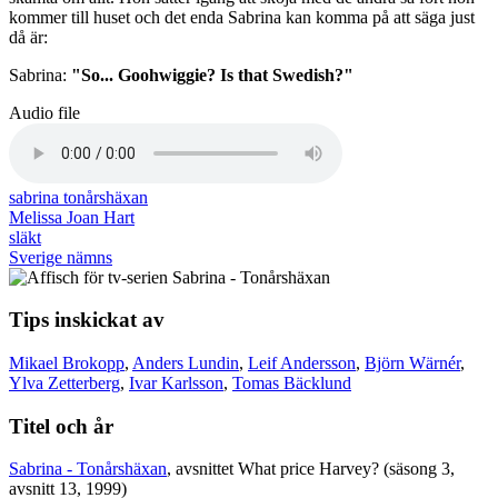
kommer till huset och det enda Sabrina kan komma på att säga just
då är:
Sabrina:
"So... Goohwiggie? Is that Swedish?"
Audio file
sabrina tonårshäxan
Melissa Joan Hart
släkt
Sverige nämns
Tips inskickat av
Mikael Brokopp
,
Anders Lundin
,
Leif Andersson
,
Björn Wärnér
,
Ylva Zetterberg
,
Ivar Karlsson
,
Tomas Bäcklund
Titel och år
Sabrina - Tonårshäxan
, avsnittet What price Harvey? (säsong 3,
avsnitt 13, 1999)