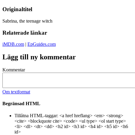
Originaltitel
Sabrina, the teenage witch
Relaterade länkar
iMDB.com
|
EpGuides.com
Lägg till ny kommentar
Kommentar
Om textformat
Begränsad HTML
Tillåtna HTML-taggar: <a href hreflang> <em> <strong>
<cite> <blockquote cite> <code> <ul type> <ol start type>
<li> <dl> <dt> <dd> <h2 id> <h3 id> <h4 id> <h5 id> <h6
id>