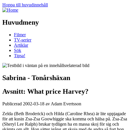
Hoppa till huvudinnehåll
Huvudmeny
Filmer
TV-serier
Artiklar
Sök
Tipsa!
Sabrina - Tonårshäxan
Avsnitt: What price Harvey?
Publicerad 2002-03-18 av Adam Evertsson
Zelda (Beth Broderick) och Hilda (Caroline Rhea) är lite uppjagade
för att kusin Zsa-Zsa Goowhiggie ska komma och hälsa på. Zsa-Zsa
(Sheryl Lee Ralph) brukar tydligen ha en massa skoj för sig och
skämta om allt. Hon sätter igång att skoja med de andra så fort hon