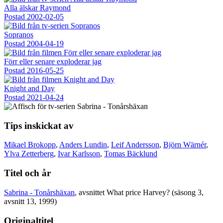
Alla älskar Raymond
Postad
2002-02-05
Sopranos
Postad
2004-04-19
Förr eller senare exploderar jag
Postad
2016-05-25
Knight and Day
Postad
2021-04-24
Tips inskickat av
Mikael Brokopp
,
Anders Lundin
,
Leif Andersson
,
Björn Wärnér
,
Ylva Zetterberg
,
Ivar Karlsson
,
Tomas Bäcklund
Titel och år
Sabrina - Tonårshäxan
, avsnittet What price Harvey? (säsong 3,
avsnitt 13, 1999)
Originaltitel