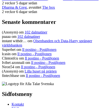
2 veckor 5 dagar sedan
Dharma & Greg
, avsnittet
The box
2 veckor 6 dagar sedan
Senaste kommentarer
(Anonym) om
102 dalmatiner
paaaa
om
102 dalmatiner
instant withdr…
om
Olsenbanden och Data-Harry spränger
världsbanken
Superbet
om
Il postino - Postiljonen
lcasin
om
Il postino - Postiljonen
Clintonfcu
om
Il postino - Postiljonen
Ivibet azonnali
om
Il postino - Postiljonen
Neon54
om
Il postino - Postiljonen
(Anonym) om
Lilla huset på prärien
fintechbase
om
Il postino - Postiljonen
Sidfotsmeny
Kontakt