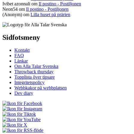
Ivibet azonnali
om
Il postino - Postiljonen
Neon54
om
Il postino - Postiljonen
(Anonym) om
Lilla huset på prärien
Sidfotsmeny
Kontakt
FAQ
Länkar
Om Alla Talar Svenska
Throwback thursday
Topplista över tipsare
Integritetspolicy
Webbkakor på webbplatsen
Dev diary