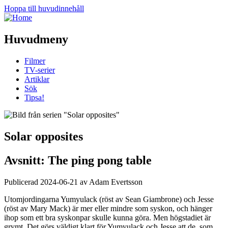
Hoppa till huvudinnehåll
Huvudmeny
Filmer
TV-serier
Artiklar
Sök
Tipsa!
Solar opposites
Avsnitt: The ping pong table
Publicerad 2024-06-21 av Adam Evertsson
Utomjordingarna Yumyulack (röst av Sean Giambrone) och Jesse
(röst av Mary Mack) är mer eller mindre som syskon, och hänger
ihop som ett bra syskonpar skulle kunna göra. Men högstadiet är
grymt. Det görs väldigt klart för Yumyulack och Jesse att de, som