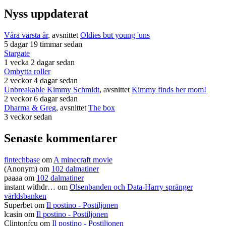
Nyss uppdaterat
Våra värsta år
, avsnittet
Oldies but young 'uns
5 dagar 19 timmar sedan
Stargate
1 vecka 2 dagar sedan
Ombytta roller
2 veckor 4 dagar sedan
Unbreakable Kimmy Schmidt
, avsnittet
Kimmy finds her mom!
2 veckor 6 dagar sedan
Dharma & Greg
, avsnittet
The box
3 veckor sedan
Senaste kommentarer
fintechbase
om
A minecraft movie
(Anonym) om
102 dalmatiner
paaaa
om
102 dalmatiner
instant withdr…
om
Olsenbanden och Data-Harry spränger
världsbanken
Superbet
om
Il postino - Postiljonen
lcasin
om
Il postino - Postiljonen
Clintonfcu
om
Il postino - Postiljonen