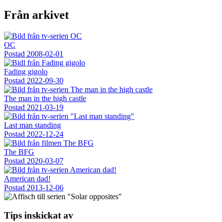
Från arkivet
OC
Postad
2008-02-01
Fading gigolo
Postad
2022-09-30
The man in the high castle
Postad
2021-03-19
Last man standing
Postad
2022-12-24
The BFG
Postad
2020-03-07
American dad!
Postad
2013-12-06
Tips inskickat av