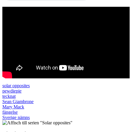
solar opposites
pewdiepie
tecknat
Sean Giambrone
Mary Mack
fängelse
Sverige nämns