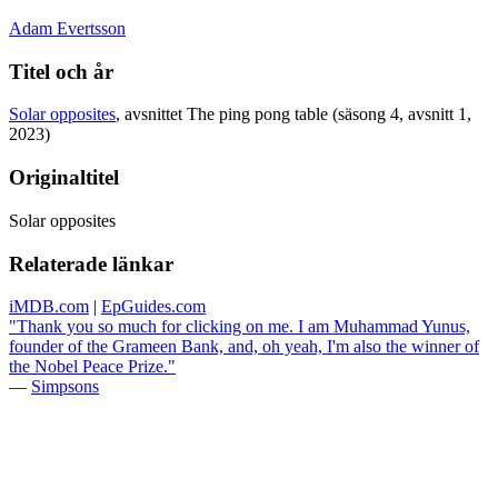
Adam Evertsson
Titel och år
Solar opposites
, avsnittet The ping pong table (säsong 4, avsnitt 1,
2023)
Originaltitel
Solar opposites
Relaterade länkar
iMDB.com
|
EpGuides.com
"Thank you so much for clicking on me. I am Muhammad Yunus,
founder of the Grameen Bank, and, oh yeah, I'm also the winner of
the Nobel Peace Prize."
—
Simpsons