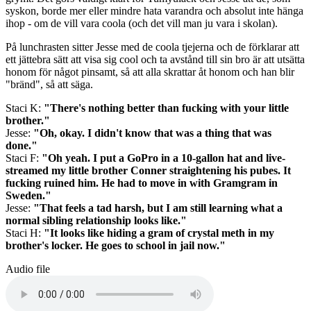
syskon, borde mer eller mindre hata varandra och absolut inte hänga
ihop - om de vill vara coola (och det vill man ju vara i skolan).
På lunchrasten sitter Jesse med de coola tjejerna och de förklarar att
ett jättebra sätt att visa sig cool och ta avstånd till sin bro är att utsätta
honom för något pinsamt, så att alla skrattar åt honom och han blir
"bränd", så att säga.
Staci K:
"There's nothing better than fucking with your little
brother."
Jesse:
"Oh, okay. I didn't know that was a thing that was
done."
Staci F:
"Oh yeah. I put a GoPro in a 10-gallon hat and live-
streamed my little brother Conner straightening his pubes. It
fucking ruined him. He had to move in with Gramgram in
Sweden."
Jesse:
"That feels a tad harsh, but I am still learning what a
normal sibling relationship looks like."
Staci H:
"It looks like hiding a gram of crystal meth in my
brother's locker. He goes to school in jail now."
Audio file