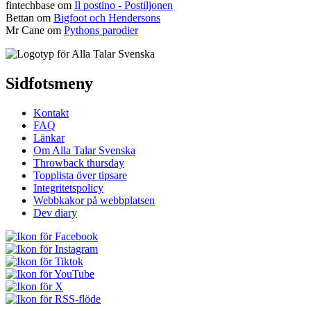
fintechbase
om
Il postino - Postiljonen
Bettan
om
Bigfoot och Hendersons
Mr Cane
om
Pythons parodier
Sidfotsmeny
Kontakt
FAQ
Länkar
Om Alla Talar Svenska
Throwback thursday
Topplista över tipsare
Integritetspolicy
Webbkakor på webbplatsen
Dev diary