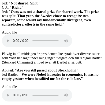
Jed:
"Not shared. Split."
C.J.:
"Right."
Jed:
"Ours was not a shared prize for shared work. The prize
was split. That year, the Swedes chose to recognize two
separate, some would say fundamentally divergent, even
contradictory, efforts in the same field."
Audio file
På väg in till middagen är presidenten lite syrak över diverse saker
som Yosh har sagt under minglingen tidigare och fru Abigail Bartlet
(Stockard Channing) är road över att Bartlet är så putt:
Abigail:
"Are you still pissed about Stockholm?"
Jed Bartlet:
"We were Nobel laureates in economics. It was no
empty gesture when he stiffed me for the cab fare."
Audio file