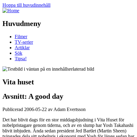
Hoppa till huvudinnehåll
Huvudmeny
Filmer
TV-serier
Artiklar
Sök
Tipsa!
Vita huset
Avsnitt: A good day
Publicerad 2006-05-22 av Adam Evertsson
Det har blivit dags för en stor middagsbjudning i Vita Huset för
nobelpristagare genom tiderna, och av en slump har Yosh Takahashi
blivit inbjuden. Ända sedan president Jed Bartlet (Martin Sheen)
tvingades dela sitt nobelpris i ekonomi med Yosh för länge sedan har