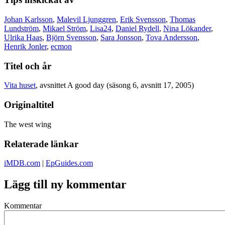
Johan Karlsson
,
Malevil Ljunggren
,
Erik Svensson
,
Thomas
Lundström
,
Mikael Ström
,
Lisa24
,
Daniel Rydell
,
Nina Lökander
,
Ulrika Haas
,
Björn Svensson
,
Sara Jonsson
,
Tova Andersson
,
Henrik Jonler
,
ecmon
Titel och år
Vita huset
, avsnittet A good day (säsong 6, avsnitt 17, 2005)
Originaltitel
The west wing
Relaterade länkar
iMDB.com
|
EpGuides.com
Lägg till ny kommentar
Kommentar