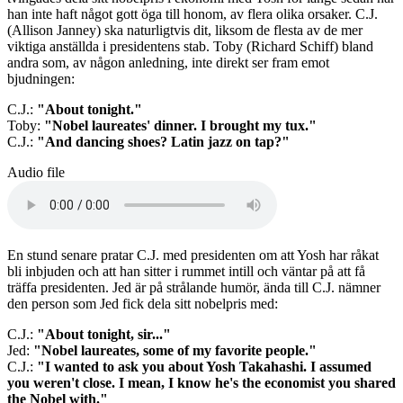
han inte haft något gott öga till honom, av flera olika orsaker. C.J.
(Allison Janney) ska naturligtvis dit, liksom de flesta av de mer
viktiga anställda i presidentens stab. Toby (Richard Schiff) bland
andra som, av någon anledning, inte direkt ser fram emot
bjudningen:
C.J.:
"About tonight."
Toby:
"Nobel laureates' dinner. I brought my tux."
C.J.:
"And dancing shoes? Latin jazz on tap?"
Audio file
En stund senare pratar C.J. med presidenten om att Yosh har råkat
bli inbjuden och att han sitter i rummet intill och väntar på att få
träffa presidenten. Jed är på strålande humör, ända till C.J. nämner
den person som Jed fick dela sitt nobelpris med:
C.J.:
"About tonight, sir..."
Jed:
"Nobel laureates, some of my favorite people."
C.J.:
"I wanted to ask you about Yosh Takahashi. I assumed
you weren't close. I mean, I know he's the economist you shared
the Nobel with."