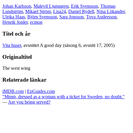
Johan Karlsson
,
Malevil Ljunggren
,
Erik Svensson
,
Thomas
Lundström
,
Mikael Ström
,
Lisa24
,
Daniel Rydell
,
Nina Lökander
,
Ulrika Haas
,
Björn Svensson
,
Sara Jonsson
,
Tova Andersson
,
Henrik Jonler
,
ecmon
Titel och år
Vita huset
, avsnittet A good day (säsong 6, avsnitt 17, 2005)
Originaltitel
The west wing
Relaterade länkar
iMDB.com
|
EpGuides.com
"Mmm, dressed as a woman with a ticket for Sweden, no doubt."
—
Are you being served?