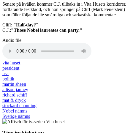
Senare på kvällen kommer C.J. tillbaks in i Vita Husets korridorer,
fortfarande festklädd, och hon springer på Cliff (Mark Feuerstein)
som fäller följande lite småroliga och sarkastiska kommentar:
Cliff:
"Half-day?"
C.J.:
"Those Nobel laureates can party."
Audio file
vita huset
president
usa
politik
martin sheen
allison janney
richard schiff
mat & dryck
stockard channing
Nobel nämns
Sverige nämns
Tips inskickat av