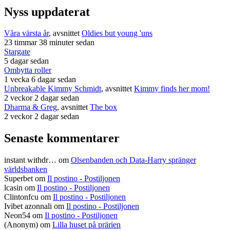
Nyss uppdaterat
Våra värsta år
, avsnittet
Oldies but young 'uns
23 timmar 38 minuter sedan
Stargate
5 dagar sedan
Ombytta roller
1 vecka 6 dagar sedan
Unbreakable Kimmy Schmidt
, avsnittet
Kimmy finds her mom!
2 veckor 2 dagar sedan
Dharma & Greg
, avsnittet
The box
2 veckor 2 dagar sedan
Senaste kommentarer
instant withdr…
om
Olsenbanden och Data-Harry spränger
världsbanken
Superbet
om
Il postino - Postiljonen
lcasin
om
Il postino - Postiljonen
Clintonfcu
om
Il postino - Postiljonen
Ivibet azonnali
om
Il postino - Postiljonen
Neon54
om
Il postino - Postiljonen
(Anonym) om
Lilla huset på prärien