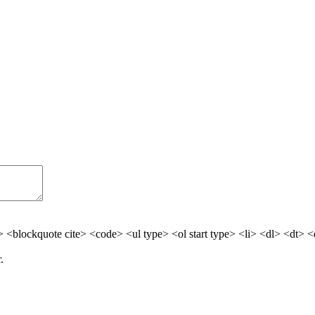
> <blockquote cite> <code> <ul type> <ol start type> <li> <dl> <dt> 
.