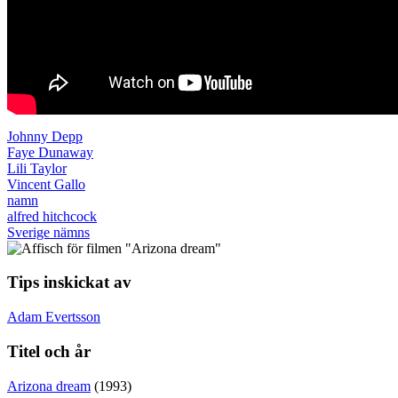
Johnny Depp
Faye Dunaway
Lili Taylor
Vincent Gallo
namn
alfred hitchcock
Sverige nämns
Tips inskickat av
Adam Evertsson
Titel och år
Arizona dream
(1993)