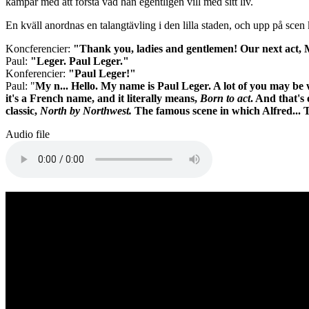
kämpar med att förstå vad han egentligen vill med sitt liv.
En kväll anordnas en talangtävling i den lilla staden, och upp på scen 
Koncferencier:
"Thank you, ladies and gentlemen! Our next act, M
Paul:
"Leger. Paul Leger."
Konferencier:
"Paul Leger!"
Paul: "
My n... Hello. My name is Paul Leger. A lot of you may be w
it's a French name, and it literally means,
Born to act
. And that's
classic,
North by Northwest.
The famous scene in which Alfred... 
Audio file