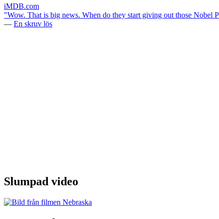
iMDB.com
"Wow. That is big news. When do they start giving out those Nobel P
—
En skruv lös
Slumpad video