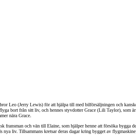
or Leo (Jerry Lewis) för att hjälpa till med bilförsäljningen och kansk
bort från sitt liv, och hennes styvdotter Grace (Lili Taylor), som är dj
mmer nära Grace.
sk fransman och vän till Elaine, som hjälper henne att försöka bygga d
xels nya liv. Tillsammans kretsar deras dagar kring bygget av flygmask