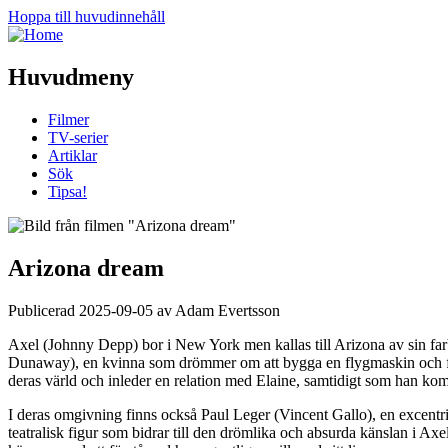
Hoppa till huvudinnehåll
Huvudmeny
Filmer
TV-serier
Artiklar
Sök
Tipsa!
Arizona dream
Publicerad 2025-09-05 av Adam Evertsson
Axel (Johnny Depp) bor i New York men kallas till Arizona av sin farbr
Dunaway), en kvinna som drömmer om att bygga en flygmaskin och flyga 
deras värld och inleder en relation med Elaine, samtidigt som han ko
I deras omgivning finns också Paul Leger (Vincent Gallo), en excentri
teatralisk figur som bidrar till den drömlika och absurda känslan i A