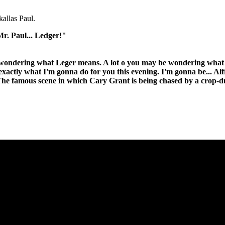
kallas Paul.
r. Paul... Ledger!"
ondering what Leger means. A lot o you may be wondering what kind o
 exactly what I'm gonna do for you this evening. I'm gonna be... A
The famous scene in which Cary Grant is being chased by a crop-d