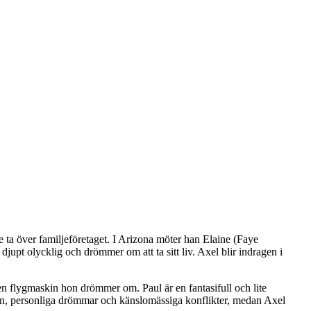
e ta över familjeföretaget. I Arizona möter han Elaine (Faye
upt olycklig och drömmer om att ta sitt liv. Axel blir indragen i
en flygmaskin hon drömmer om. Paul är en fantasifull och lite
inen, personliga drömmar och känslomässiga konflikter, medan Axel