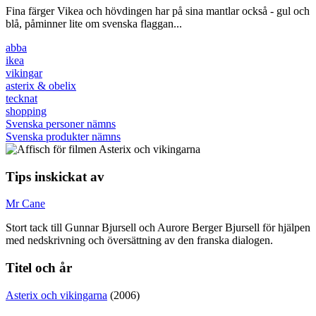
Fina färger Vikea och hövdingen har på sina mantlar också - gul och
blå, påminner lite om svenska flaggan...
abba
ikea
vikingar
asterix & obelix
tecknat
shopping
Svenska personer nämns
Svenska produkter nämns
Tips inskickat av
Mr Cane
Stort tack till Gunnar Bjursell och Aurore Berger Bjursell för hjälpen
med nedskrivning och översättning av den franska dialogen.
Titel och år
Asterix och vikingarna
(2006)