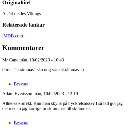
Originaltitel
Astérix et les Vikings
Relaterade länkar
iMDB.com
Kommentarer
Mr Cane
mån, 10/02/2023 - 10:43
Ordet "skråmmas" ska nog vara skrämmas. :)
Besvara
Adam Evertsson
mån, 10/02/2023 - 12:19
Alldeles korrekt. Kan man skylla på tryckfelsnisse? I så fall gör jag
Som
det medan jag korrigerar skråmmas till skrämmas.
svar
på
Besvara
Ordet