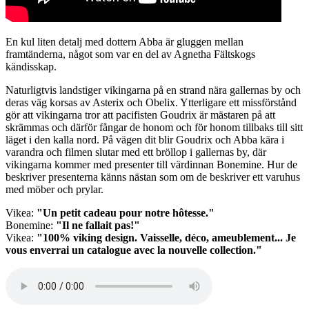
En kul liten detalj med dottern Abba är gluggen mellan
framtänderna, något som var en del av Agnetha Fältskogs
kändisskap.
Naturligtvis landstiger vikingarna på en strand nära gallernas by och
deras väg korsas av Asterix och Obelix. Ytterligare ett missförstånd
gör att vikingarna tror att pacifisten Goudrix är mästaren på att
skrämmas och därför fångar de honom och för honom tillbaks till sitt
läget i den kalla nord. På vägen dit blir Goudrix och Abba kära i
varandra och filmen slutar med ett bröllop i gallernas by, där
vikingarna kommer med presenter till värdinnan Bonemine. Hur de
beskriver presenterna känns nästan som om de beskriver ett varuhus
med möber och prylar.
Vikea:
"
Un petit cadeau pour notre hôtesse."
Bonemine:
"Il ne fallait pas!"
Vikea:
"100% viking design. Vaisselle, déco, ameublement... Je
vous enverrai un catalogue avec la nouvelle collection."
Audio
file