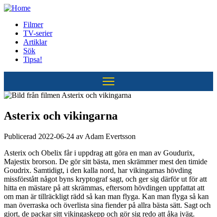
Hoppa
till
Filmer
huvudinnehåll
TV-serier
Huvudmeny
Artiklar
Sök
Tipsa!
Asterix och vikingarna
Publicerad 2022-06-24 av Adam Evertsson
Asterix och Obelix får i uppdrag att göra en man av Goudurix,
Majestix brorson. De gör sitt bästa, men skrämmer mest den timide
Goudrix. Samtidigt, i den kalla nord, har vikingarnas hövding
missförstått något byns kryptograf sagt, och ger sig därför ut för att
hitta en mästare på att skrämmas, eftersom hövdingen uppfattat att
om man är tillräckligt rädd så kan man flyga. Kan man flyga så kan
man överraska och överlista sina fiender på allra bästa sätt. Sagt och
gjort, de packar sitt vikingaskepp och gör sig redo att åka iväg.