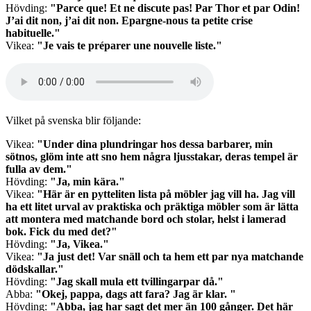
Hövding:
"
Parce que! Et ne discute pas! Par Thor et par Odin!
J’ai dit non, j’ai dit non. Epargne-nous ta petite crise
habituelle."
Vikea:
"
Je vais te préparer une nouvelle liste."
Audio
file
Vilket på svenska blir följande:
Vikea:
"Under dina plundringar hos dessa barbarer, min
sötnos, glöm inte att sno hem några ljusstakar, deras tempel är
fulla av dem."
Hövding:
"Ja, min kära."
Vikea:
"Här är en pytteliten lista på möbler jag vill ha. Jag vill
ha ett litet urval av praktiska och präktiga möbler som är lätta
att montera med matchande bord och stolar, helst i lamerad
bok. Fick du med det?"
Hövding:
"Ja, Vikea."
Vikea:
"Ja just det! Var snäll och ta hem ett par nya matchande
dödskallar."
Hövding:
"Jag skall mula ett tvillingarpar då."
Abba:
"Okej, pappa, dags att fara? Jag är klar. "
Hövding:
"Abba, jag har sagt det mer än 100 gånger. Det här