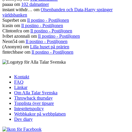
paaaa
om
102 dalmatiner
instant withdr…
om
Olsenbanden och Data-Harry spränger
världsbanken
Superbet
om
Il postino - Postiljonen
lcasin
om
Il postino - Postiljonen
Clintonfcu
om
Il postino - Postiljonen
Ivibet azonnali
om
Il postino - Postiljonen
Neon54
om
Il postino - Postiljonen
(Anonym) om
Lilla huset på prärien
fintechbase
om
Il postino - Postiljonen
Kontakt
FAQ
Sidfotsmeny
Länkar
Om Alla Talar Svenska
Throwback thursday
Topplista över tipsare
Integritetspolicy
Webbkakor på webbplatsen
Dev diary