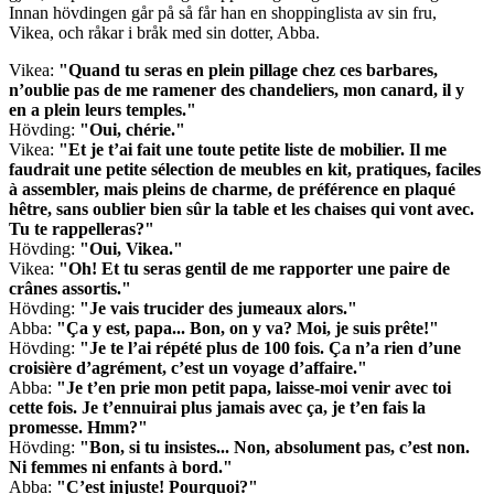
Innan hövdingen går på så får han en shoppinglista av sin fru,
Vikea, och råkar i bråk med sin dotter, Abba.
Vikea:
"
Quand tu seras en plein pillage chez ces barbares,
n’oublie pas de me ramener des chandeliers, mon canard, il y
en a plein leurs temples."
Hövding:
"
Oui, chérie."
Vikea:
"
Et je t’ai fait une toute petite liste de mobilier. Il me
faudrait une petite sélection de meubles en kit, pratiques, faciles
à assembler, mais pleins de charme, de préférence en plaqué
hêtre, sans oublier bien sûr la table et les chaises qui vont avec.
Tu te rappelleras?"
Hövding:
"
Oui, Vikea."
Vikea:
"
Oh! Et tu seras gentil de me rapporter une paire de
crânes assortis."
Hövding:
"
Je vais trucider des jumeaux alors."
Abba:
"
Ça y est, papa... Bon, on y va? Moi, je suis prête!"
Hövding:
"
Je te l’ai répété plus de 100 fois. Ça n’a rien d’une
croisière d’agrément, c’est un voyage d’affaire."
Abba:
"
Je t’en prie mon petit papa, laisse-moi venir avec toi
cette fois. Je t’ennuirai plus jamais avec ça, je t’en fais la
promesse. Hmm?"
Hövding:
"
Bon, si tu insistes... Non, absolument pas, c’est non.
Ni femmes ni enfants à bord."
Abba:
"
C’est injuste! Pourquoi?"