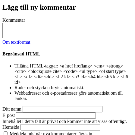
"skråmmas"
Lägg till ny kommentar
ska
nog…
av
Kommentar
Mr
Cane
Om textformat
Begränsad HTML
Tillåtna HTML-taggar: <a href hreflang> <em> <strong>
<cite> <blockquote cite> <code> <ul type> <ol start type>
<li> <dl> <dt> <dd> <h2 id> <h3 id> <h4 id> <h5 id> <h6
id>
Rader och stycken bryts automatiskt.
Webbadresser och e-postadresser görs automatiskt om till
länkar.
Ditt namn
E-post
Innehållet i detta fält är privat och kommer inte att visas offentligt.
Hemsida
Meddela mig när nya kommentarer läggs in