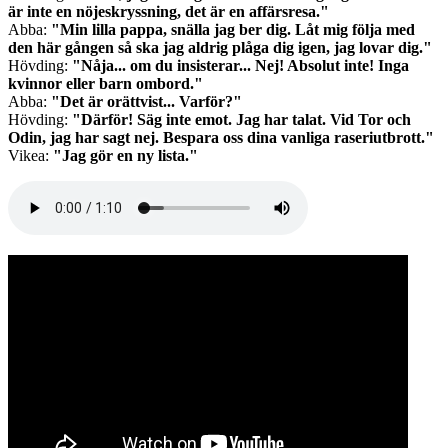
är inte en nöjeskryssning, det är en affärsresa."
Abba:
"Min lilla pappa, snälla jag ber dig. Låt mig följa med
den här gången så ska jag aldrig plåga dig igen, jag lovar dig."
Hövding:
"Nåja... om du insisterar... Nej! Absolut inte! Inga
kvinnor eller barn ombord."
Abba:
"Det är orättvist... Varför?"
Hövding:
"Därför! Säg inte emot. Jag har talat. Vid Tor och
Odin, jag har sagt nej. Bespara oss dina vanliga raseriutbrott."
Vikea:
"Jag gör en ny lista."
Audio
file