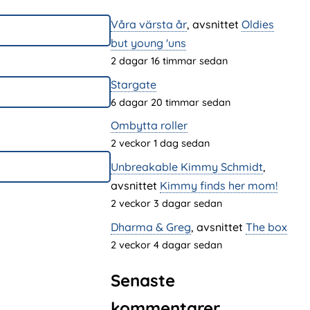
Våra värsta år
, avsnittet
Oldies
but young 'uns
2 dagar 16 timmar sedan
Stargate
6 dagar 20 timmar sedan
Ombytta roller
2 veckor 1 dag sedan
Unbreakable Kimmy Schmidt
,
avsnittet
Kimmy finds her mom!
2 veckor 3 dagar sedan
Dharma & Greg
, avsnittet
The box
2 veckor 4 dagar sedan
Senaste
kommentarer