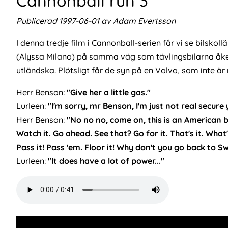
Cannonball run 3
Publicerad 1997-06-01 av Adam Evertsson
I denna tredje film i Cannonball-serien får vi se bilsko
(Alyssa Milano) på samma väg som tävlingsbilarna åker
utländska. Plötsligt får de syn på en Volvo, som inte är 
Herr Benson:
"Give her a little gas."
Lurleen:
"I'm sorry, mr Benson, I'm just not real secure 
Herr Benson:
"No no no, come on, this is an American buil
Watch it. Go ahead. See that? Go for it. That's it. What'
Pass it! Pass 'em. Floor it! Why don't you go back to
Lurleen:
"It does have a lot of power..."
Audio
file