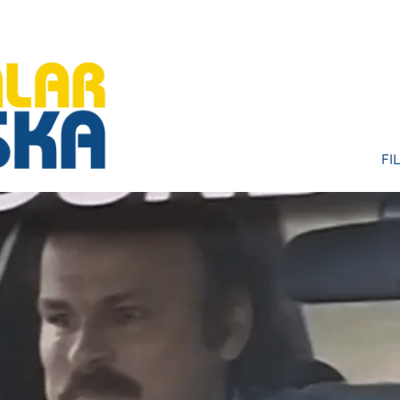
FI
HU