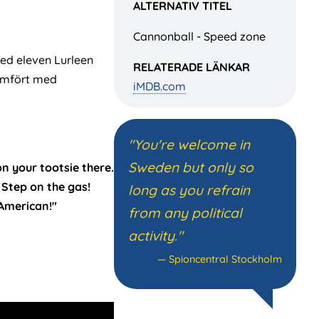
ALTERNATIV TITEL
Cannonball - Speed zone
med eleven Lurleen
RELATERADE LÄNKAR
jämfört med
iMDB.com
"You're welcome in
Sweden but only so
 on your tootsie there.
! Step on the gas!
long as you refrain
 American!"
from any political
activity."
—
Spioncentral Stockholm