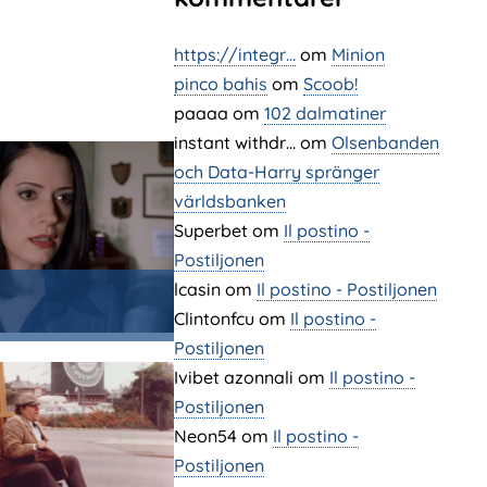
https://integr…
om
Minion
pinco bahis
om
Scoob!
paaaa
om
102 dalmatiner
instant withdr…
om
Olsenbanden
och Data-Harry spränger
världsbanken
Superbet
om
Il postino -
Postiljonen
lcasin
om
Il postino - Postiljonen
Clintonfcu
om
Il postino -
Postiljonen
Ivibet azonnali
om
Il postino -
Postiljonen
Neon54
om
Il postino -
Postiljonen