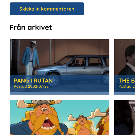
Från arkivet
PANG I RUTAN
Postad
2002-07-29
Postad
2