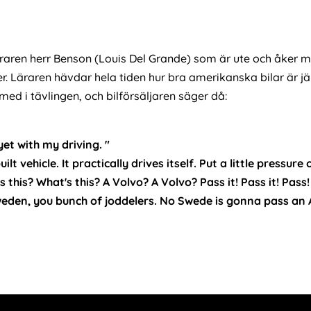
lläraren herr Benson (Louis Del Grande) som är ute och åker 
. Läraren hävdar hela tiden hur bra amerikanska bilar är 
med i tävlingen, och bilförsäljaren säger då:
yet with my driving. "
t vehicle. It practically drives itself. Put a little pressure
s this? What's this? A Volvo? A Volvo? Pass it! Pass it! Pass
 Sweden, you bunch of joddelers. No Swede is gonna pass an