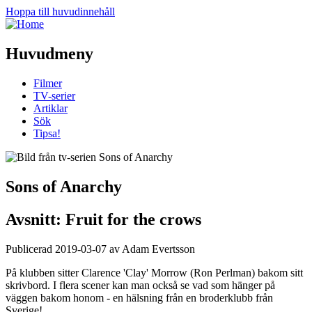
Hoppa till huvudinnehåll
Huvudmeny
Filmer
TV-serier
Artiklar
Sök
Tipsa!
Sons of Anarchy
Avsnitt: Fruit for the crows
Publicerad 2019-03-07 av Adam Evertsson
På klubben sitter Clarence 'Clay' Morrow (Ron Perlman) bakom sitt
skrivbord. I flera scener kan man också se vad som hänger på
väggen bakom honom - en hälsning från en broderklubb från
Sverige!