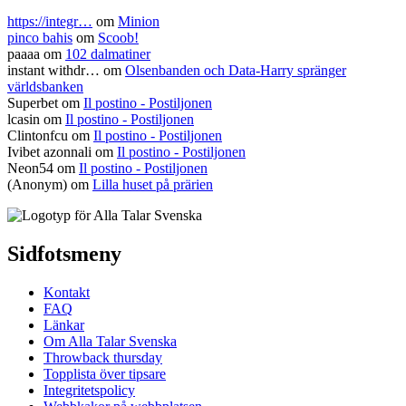
https://integr…
om
Minion
pinco bahis
om
Scoob!
paaaa
om
102 dalmatiner
instant withdr…
om
Olsenbanden och Data-Harry spränger
världsbanken
Superbet
om
Il postino - Postiljonen
lcasin
om
Il postino - Postiljonen
Clintonfcu
om
Il postino - Postiljonen
Ivibet azonnali
om
Il postino - Postiljonen
Neon54
om
Il postino - Postiljonen
(Anonym) om
Lilla huset på prärien
Sidfotsmeny
Kontakt
FAQ
Länkar
Om Alla Talar Svenska
Throwback thursday
Topplista över tipsare
Integritetspolicy