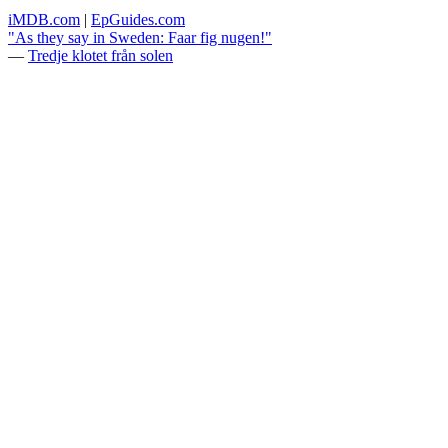
iMDB.com
|
EpGuides.com
"As they say in Sweden: Faar fig nugen!"
—
Tredje klotet från solen