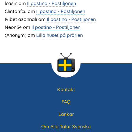
lcasin
om
Il postino - Postiljonen
Clintonfcu
om
Il postino - Postiljonen
Ivibet azonnali
om
Il postino - Postiljonen
Neon54
om
Il postino - Postiljonen
(Anonym) om
Lilla huset på prärien
Kontakt
Sidfotsmeny
FAQ
Länkar
Om Alla Talar Svenska