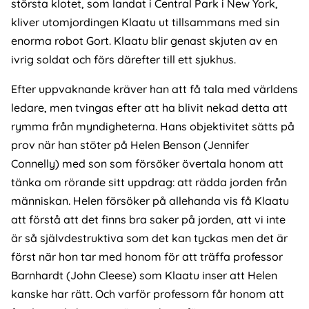
största klotet, som landat i Central Park i New York,
kliver utomjordingen Klaatu ut tillsammans med sin
enorma robot Gort. Klaatu blir genast skjuten av en
ivrig soldat och förs därefter till ett sjukhus.
Efter uppvaknande kräver han att få tala med världens
ledare, men tvingas efter att ha blivit nekad detta att
rymma från myndigheterna. Hans objektivitet sätts på
prov när han stöter på Helen Benson (Jennifer
Connelly) med son som försöker övertala honom att
tänka om rörande sitt uppdrag: att rädda jorden från
människan. Helen försöker på allehanda vis få Klaatu
att förstå att det finns bra saker på jorden, att vi inte
är så självdestruktiva som det kan tyckas men det är
först när hon tar med honom för att träffa professor
Barnhardt (John Cleese) som Klaatu inser att Helen
kanske har rätt. Och varför professorn får honom att