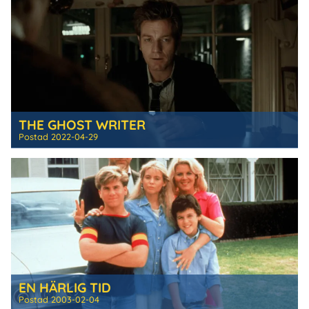
THE GHOST WRITER
Postad
2022-04-29
EN HÄRLIG TID
Postad
2003-02-04