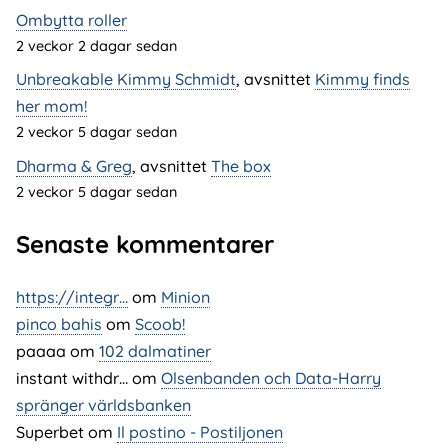
Ombytta roller
2 veckor 2 dagar sedan
Unbreakable Kimmy Schmidt
, avsnittet
Kimmy finds
her mom!
2 veckor 5 dagar sedan
Dharma & Greg
, avsnittet
The box
2 veckor 5 dagar sedan
Senaste kommentarer
https://integr…
om
Minion
pinco bahis
om
Scoob!
paaaa
om
102 dalmatiner
instant withdr…
om
Olsenbanden och Data-Harry
spränger världsbanken
Superbet
om
Il postino - Postiljonen