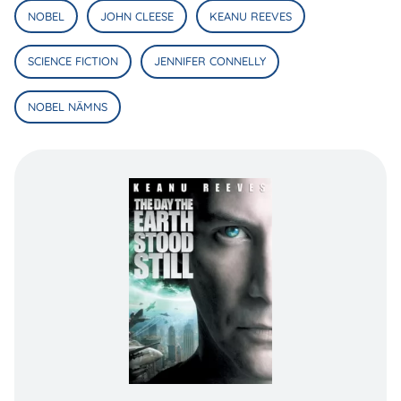
NOBEL
JOHN CLEESE
KEANU REEVES
SCIENCE FICTION
JENNIFER CONNELLY
NOBEL NÄMNS