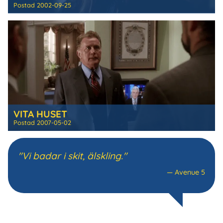
Postad
2002-09-25
VITA HUSET
Postad
2007-05-02
"Vi badar i skit, älskling."
—
Avenue 5