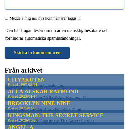
Meddela mig när nya kommentarer läggs in
Den här frågan testar om du är en mänsklig besökare och
förhindrar automatiska spaminsändningar.
Från arkivet
CITYAKUTEN
Postad
1997-06-01
ALLA ÄLSKAR RAYMOND
Postad
2023-04-14
BROOKLYN NINE-NINE
Postad
2021-03-05
KINGSMAN: THE SECRET SERVICE
Postad
2020-01-26
ANGEL-A