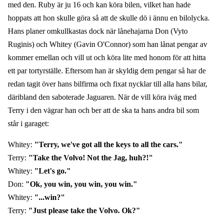
med den. Ruby är ju 16 och kan köra bilen, vilket han hade
hoppats att hon skulle göra så att de skulle dö i ännu en bilolycka.
Hans planer omkullkastas dock när lånehajarna Don (Vyto
Ruginis) och Whitey (Gavin O'Connor) som han lånat pengar av
kommer emellan och vill ut och köra lite med honom för att hitta
ett par tortyrställe. Eftersom han är skyldig dem pengar så har de
redan tagit över hans bilfirma och fixat nycklar till alla hans bilar,
däribland den saboterade Jaguaren. När de vill köra iväg med
Terry i den vägrar han och ber att de ska ta hans andra bil som
står i garaget:
Whitey:
"Terry, we've got all the keys to all the cars."
Terry:
"Take the Volvo! Not the Jag, huh?!"
Whitey:
"Let's go."
Don:
"Ok, you win, you win, you win."
Whitey:
"...win?"
Terry:
"Just please take the Volvo. Ok?"