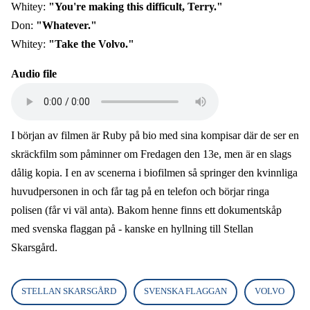
Whitey:
"You're making this difficult, Terry."
Don:
"Whatever."
Whitey:
"Take the Volvo."
Audio file
I början av filmen är Ruby på bio med sina kompisar där de ser en
skräckfilm som påminner om Fredagen den 13e, men är en slags
dålig kopia. I en av scenerna i biofilmen så springer den kvinnliga
huvudpersonen in och får tag på en telefon och börjar ringa
polisen (får vi väl anta). Bakom henne finns ett dokumentskåp
med svenska flaggan på - kanske en hyllning till Stellan
Skarsgård.
STELLAN SKARSGÅRD
SVENSKA FLAGGAN
VOLVO