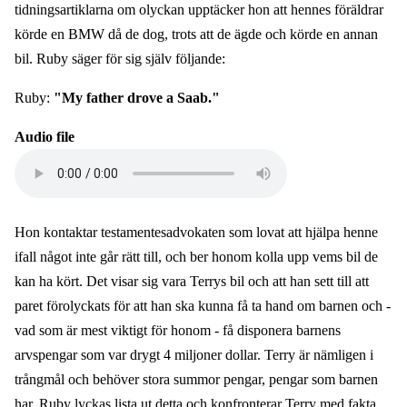
tidningsartiklarna om olyckan upptäcker hon att hennes föräldrar
körde en BMW då de dog, trots att de ägde och körde en annan
bil. Ruby säger för sig själv följande:
Ruby:
"My father drove a Saab."
Audio file
Hon kontaktar testamentesadvokaten som lovat att hjälpa henne
ifall något inte går rätt till, och ber honom kolla upp vems bil de
kan ha kört. Det visar sig vara Terrys bil och att han sett till att
paret förolyckats för att han ska kunna få ta hand om barnen och -
vad som är mest viktigt för honom - få disponera barnens
arvspengar som var drygt 4 miljoner dollar. Terry är nämligen i
trångmål och behöver stora summor pengar, pengar som barnen
har. Ruby lyckas lista ut detta och konfronterar Terry med fakta.