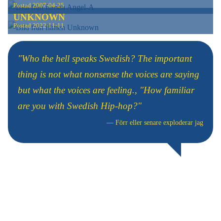
Postad
2007-04-25
UNKNOWN
Postad
2022-11-11
"Who the hell speaks Swedish? The important
thing is not what nonsense the voices are saying
but what the voices are feeling., "How familiar
are you with Swedish Hip-hop?"
—
Förr eller senare exploderar jag