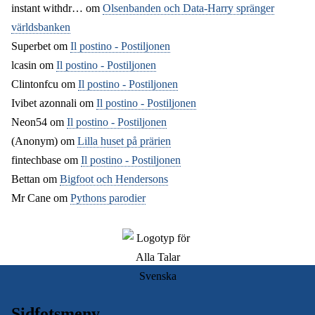
instant withdr…
om
Olsenbanden och Data-Harry spränger
världsbanken
Superbet
om
Il postino - Postiljonen
lcasin
om
Il postino - Postiljonen
Clintonfcu
om
Il postino - Postiljonen
Ivibet azonnali
om
Il postino - Postiljonen
Neon54
om
Il postino - Postiljonen
(Anonym) om
Lilla huset på prärien
fintechbase
om
Il postino - Postiljonen
Bettan
om
Bigfoot och Hendersons
Mr Cane
om
Pythons parodier
Sidfotsmeny