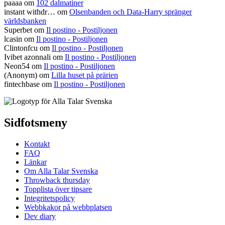
paaaa
om
102 dalmatiner
instant withdr…
om
Olsenbanden och Data-Harry spränger
världsbanken
Superbet
om
Il postino - Postiljonen
lcasin
om
Il postino - Postiljonen
Clintonfcu
om
Il postino - Postiljonen
Ivibet azonnali
om
Il postino - Postiljonen
Neon54
om
Il postino - Postiljonen
(Anonym) om
Lilla huset på prärien
fintechbase
om
Il postino - Postiljonen
Sidfotsmeny
Kontakt
FAQ
Länkar
Om Alla Talar Svenska
Throwback thursday
Topplista över tipsare
Integritetspolicy
Webbkakor på webbplatsen
Dev diary