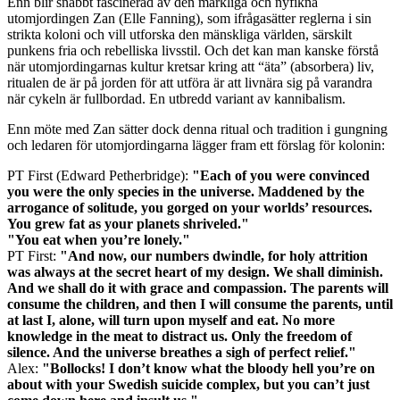
Enn blir snabbt fascinerad av den märkliga och nyfikna
utomjordingen
Zan
(Elle Fanning), som ifrågasätter reglerna i sin
strikta koloni och vill utforska den mänskliga världen, särskilt
punkens fria och rebelliska livsstil. Och det kan man kanske förstå
när utomjordingarnas kultur kretsar kring att “äta” (absorbera) liv,
ritualen de är på jorden för att utföra är att livnära sig på varandra
när cykeln är fullbordad. En utbredd variant av kannibalism.
Enn möte med Zan sätter dock denna ritual och tradition i gungning
och ledaren för utomjordingarna lägger fram ett förslag för kolonin:
PT First (Edward Petherbridge):
"Each of you were convinced
you were the only species in the universe. Maddened by the
arrogance of solitude, you gorged on your worlds’ resources.
You grew fat as your planets shriveled."
"You eat when you’re lonely."
PT First:
"And now, our numbers dwindle, for holy attrition
was always at the secret heart of my design. We shall diminish.
And we shall do it with grace and compassion. The parents will
consume the children, and then I will consume the parents, until
at last I, alone, will turn upon myself and eat. No more
knowledge in the meat to distract us. Only the freedom of
silence. And the universe breathes a sigh of perfect relief."
Alex:
"Bollocks! I don’t know what the bloody hell you’re on
about with your Swedish suicide complex, but you can’t just