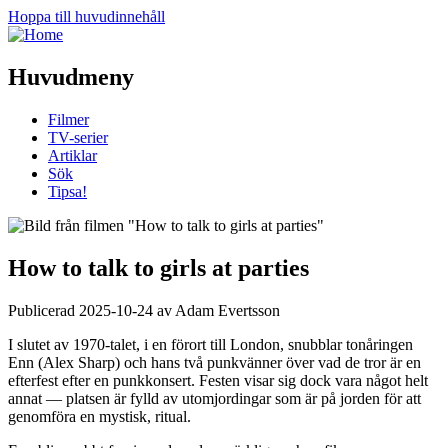
Hoppa till huvudinnehåll
Huvudmeny
Filmer
TV-serier
Artiklar
Sök
Tipsa!
How to talk to girls at parties
Publicerad 2025-10-24 av Adam Evertsson
I slutet av 1970-talet, i en förort till London, snubblar tonåringen
Enn
(Alex Sharp) och hans två punkvänner över vad de tror är en
efterfest efter en punkkonsert. Festen visar sig dock vara något helt
annat — platsen är fylld av utomjordingar som är på jorden för att
genomföra en mystisk, ritual.