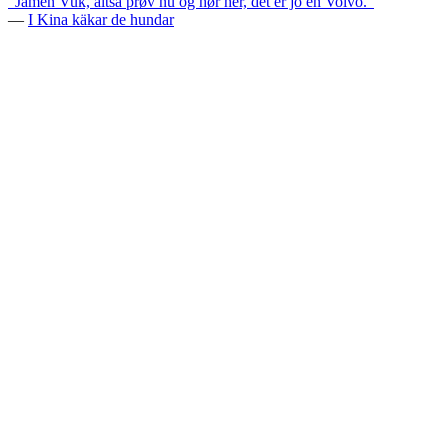
"Jamen Vuk, altså prøv nu og hør her, det er jo en Volvo."
—
I Kina käkar de hundar