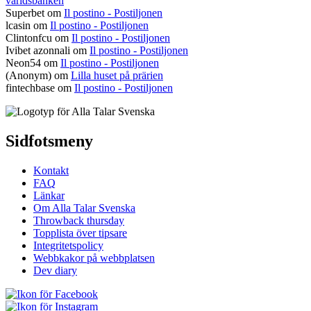
världsbanken
Superbet
om
Il postino - Postiljonen
lcasin
om
Il postino - Postiljonen
Clintonfcu
om
Il postino - Postiljonen
Ivibet azonnali
om
Il postino - Postiljonen
Neon54
om
Il postino - Postiljonen
(Anonym) om
Lilla huset på prärien
fintechbase
om
Il postino - Postiljonen
Sidfotsmeny
Kontakt
FAQ
Länkar
Om Alla Talar Svenska
Throwback thursday
Topplista över tipsare
Integritetspolicy
Webbkakor på webbplatsen
Dev diary