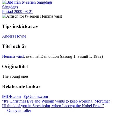
Sängdags
Postad
2009-08-21
Tips inskickat av
Anders Hovne
Titel och år
Hemma värst
, avsnittet Demolition (säsong 1, avsnitt 1, 1982)
Originaltitel
The young ones
Relaterade länkar
iMDB.com
|
EpGuides.com
"It's Christmas Eve and William wants to keep working, Mortimer.
I'll think of you in Stockholm, when I accept the Nobel Prize."
—
Ombytta roller