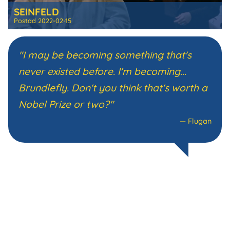
SEINFELD
Postad
2022-02-15
"I may be becoming something that's
never existed before. I'm becoming...
Brundlefly. Don't you think that's worth a
Nobel Prize or two?"
—
Flugan