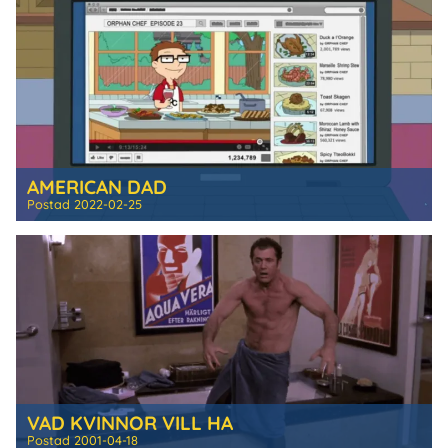
AMERICAN DAD
Postad
2022-02-25
VAD KVINNOR VILL HA
Postad
2001-04-18