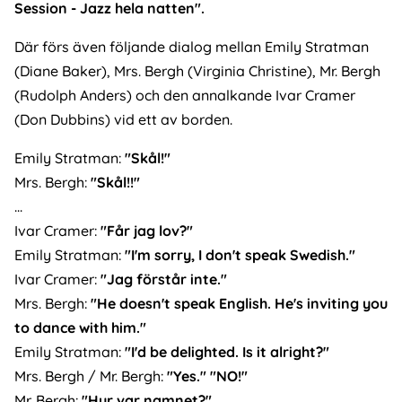
Session - Jazz hela natten".
Där förs även följande dialog mellan Emily Stratman
(Diane Baker), Mrs. Bergh (Virginia Christine), Mr. Bergh
(Rudolph Anders) och den annalkande Ivar Cramer
(Don Dubbins) vid ett av borden.
Emily Stratman:
"Skål!"
Mrs. Bergh:
"Skål!!"
...
Ivar Cramer:
"Får jag lov?"
Emily Stratman:
"I'm sorry, I don't speak Swedish."
Ivar Cramer:
"Jag förstår inte."
Mrs. Bergh:
"He doesn't speak English. He's inviting you
to dance with him."
Emily Stratman:
"I'd be delighted. Is it alright?"
Mrs. Bergh / Mr. Bergh:
"Yes." "NO!"
Mr. Bergh:
"Hur var namnet?"