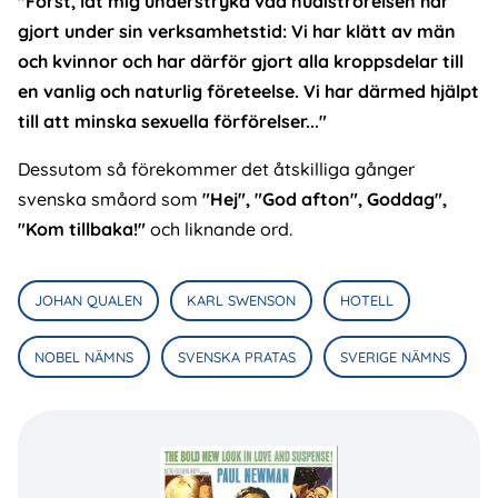
"Först, låt mig understryka vad nudiströrelsen har
gjort under sin verksamhetstid: Vi har klätt av män
och kvinnor och har därför gjort alla kroppsdelar till
en vanlig och naturlig företeelse. Vi har därmed hjälpt
till att minska sexuella förförelser..."
Dessutom så förekommer det åtskilliga gånger
svenska småord som
"Hej", "God afton", Goddag",
"Kom tillbaka!"
och liknande ord.
JOHAN QUALEN
KARL SWENSON
HOTELL
NOBEL NÄMNS
SVENSKA PRATAS
SVERIGE NÄMNS