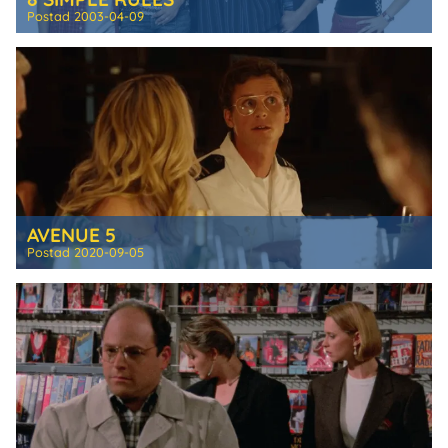
Postad
2003-04-09
AVENUE 5
Postad
2020-09-05