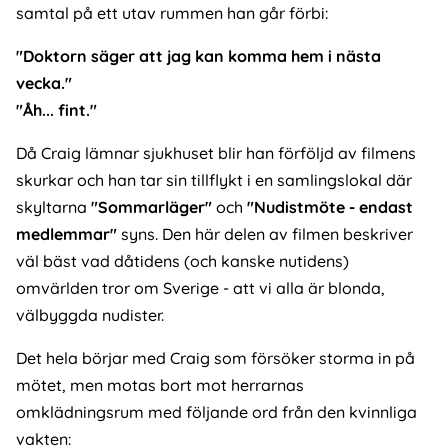
samtal på ett utav rummen han går förbi:
"Doktorn säger att jag kan komma hem i nästa
vecka."
"Åh... fint."
Då Craig lämnar sjukhuset blir han förföljd av filmens
skurkar och han tar sin tillflykt i en samlingslokal där
skyltarna
"Sommarläger"
och
"Nudistmöte - endast
medlemmar"
syns. Den här delen av filmen beskriver
väl bäst vad dåtidens (och kanske nutidens)
omvärlden tror om Sverige - att vi alla är blonda,
välbyggda nudister.
Det hela börjar med Craig som försöker storma in på
mötet, men motas bort mot herrarnas
omklädningsrum med följande ord från den kvinnliga
vakten: