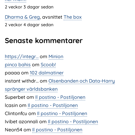
2 veckor 3 dagar sedan
Dharma & Greg
, avsnittet
The box
2 veckor 4 dagar sedan
Senaste kommentarer
https://integr…
om
Minion
pinco bahis
om
Scoob!
paaaa
om
102 dalmatiner
instant withdr…
om
Olsenbanden och Data-Harry
spränger världsbanken
Superbet
om
Il postino - Postiljonen
lcasin
om
Il postino - Postiljonen
Clintonfcu
om
Il postino - Postiljonen
Ivibet azonnali
om
Il postino - Postiljonen
Neon54
om
Il postino - Postiljonen