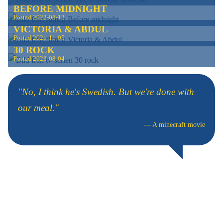
BEFORE MIDNIGHT
Postad
2022-08-12
VICTORIA & ABDUL
Postad
2021-11-05
30 ROCK
Postad
2023-08-04
"No, I think he's Swedish. But we're done with
our meal."
—
A minecraft movie