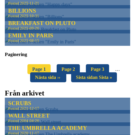
Postad
2025-11-21
BILLIONS
Postad
2025-10-31
BREAKFAST ON PLUTO
Postad
2025-09-26
EMILY IN PARIS
Postad
2025-08-15
Paginering
Page
1
Page
2
Page
3
…
Nästa sida
››
Sista sidan
Sista »
Från arkivet
SCRUBS
Postad
2021-12-17
WALL STREET
Postad
2004-04-26
THE UMBRELLA ACADEMY
Postad
2020-11-17