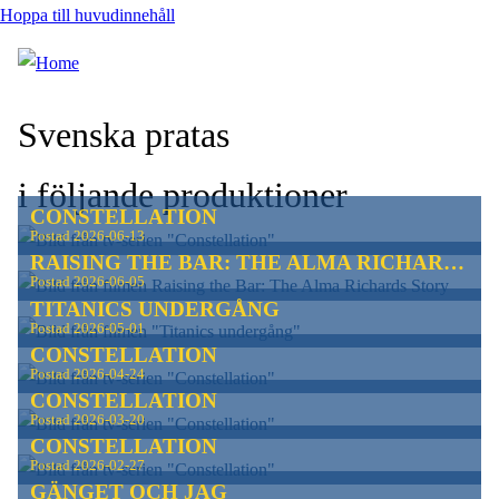
Hoppa till huvudinnehåll
Svenska pratas
i följande produktioner
CONSTELLATION
Postad
2026-06-13
RAISING THE BAR: THE ALMA RICHARDS STORY
Postad
2026-06-05
TITANICS UNDERGÅNG
Postad
2026-05-01
CONSTELLATION
Postad
2026-04-24
CONSTELLATION
Postad
2026-03-20
CONSTELLATION
Postad
2026-02-27
GÄNGET OCH JAG