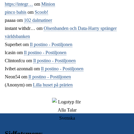
https://integr…
om
Minion
pinco bahis
om
Scoob!
paaaa
om
102 dalmatiner
instant withdr…
om
Olsenbanden och Data-Harry spränger
världsbanken
Superbet
om
Il postino - Postiljonen
lcasin
om
Il postino - Postiljonen
Clintonfcu
om
Il postino - Postiljonen
Ivibet azonnali
om
Il postino - Postiljonen
Neon54
om
Il postino - Postiljonen
(Anonym) om
Lilla huset på prärien
Sidfotsmeny