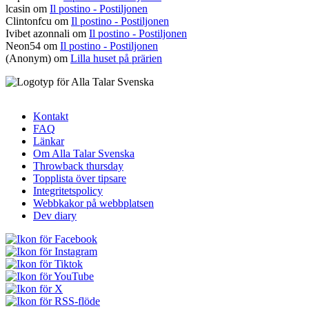
lcasin
om
Il postino - Postiljonen
Clintonfcu
om
Il postino - Postiljonen
Ivibet azonnali
om
Il postino - Postiljonen
Neon54
om
Il postino - Postiljonen
(Anonym) om
Lilla huset på prärien
Kontakt
FAQ
Sidfotsmeny
Länkar
Om Alla Talar Svenska
Throwback thursday
Topplista över tipsare
Integritetspolicy
Webbkakor på webbplatsen
Dev diary