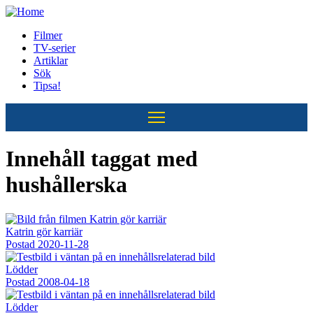
Hoppa
till
Filmer
huvudinnehåll
TV-serier
Huvudmeny
Artiklar
Sök
Tipsa!
Innehåll taggat med
hushållerska
Katrin gör karriär
Postad
2020-11-28
Lödder
Postad
2008-04-18
Lödder