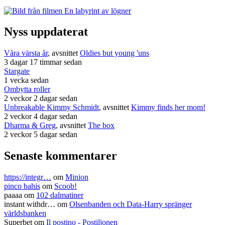
Nyss uppdaterat
Våra värsta år
, avsnittet
Oldies but young 'uns
3 dagar 17 timmar sedan
Stargate
1 vecka sedan
Ombytta roller
2 veckor 2 dagar sedan
Unbreakable Kimmy Schmidt
, avsnittet
Kimmy finds her mom!
2 veckor 4 dagar sedan
Dharma & Greg
, avsnittet
The box
2 veckor 5 dagar sedan
Senaste kommentarer
https://integr…
om
Minion
pinco bahis
om
Scoob!
paaaa
om
102 dalmatiner
instant withdr…
om
Olsenbanden och Data-Harry spränger
världsbanken
Superbet
om
Il postino - Postiljonen