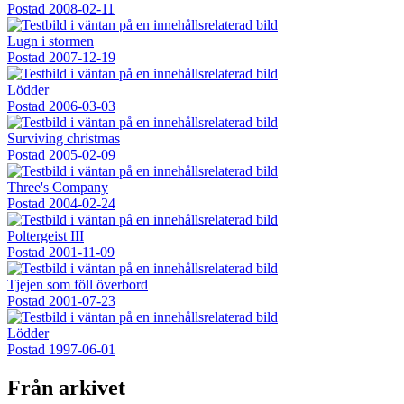
Postad
2008-02-11
Lugn i stormen
Postad
2007-12-19
Lödder
Postad
2006-03-03
Surviving christmas
Postad
2005-02-09
Three's Company
Postad
2004-02-24
Poltergeist III
Postad
2001-11-09
Tjejen som föll överbord
Postad
2001-07-23
Lödder
Postad
1997-06-01
Från arkivet