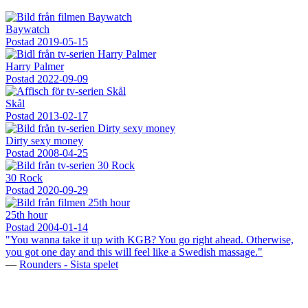
Baywatch
Postad
2019-05-15
Harry Palmer
Postad
2022-09-09
Skål
Postad
2013-02-17
Dirty sexy money
Postad
2008-04-25
30 Rock
Postad
2020-09-29
25th hour
Postad
2004-01-14
"You wanna take it up with KGB? You go right ahead. Otherwise,
you got one day and this will feel like a Swedish massage."
—
Rounders - Sista spelet