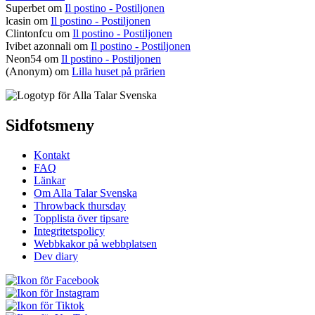
Superbet
om
Il postino - Postiljonen
lcasin
om
Il postino - Postiljonen
Clintonfcu
om
Il postino - Postiljonen
Ivibet azonnali
om
Il postino - Postiljonen
Neon54
om
Il postino - Postiljonen
(Anonym) om
Lilla huset på prärien
Sidfotsmeny
Kontakt
FAQ
Länkar
Om Alla Talar Svenska
Throwback thursday
Topplista över tipsare
Integritetspolicy
Webbkakor på webbplatsen
Dev diary