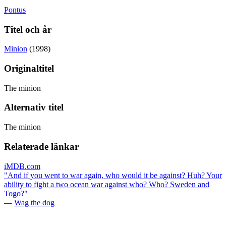
Pontus
Titel och år
Minion
(1998)
Originaltitel
The minion
Alternativ titel
The minion
Relaterade länkar
iMDB.com
"And if you went to war again, who would it be against? Huh? Your
ability to fight a two ocean war against who? Who? Sweden and
Togo?"
—
Wag the dog