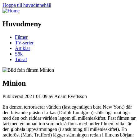
Hoppa till huvudinnehåll
Huvudmeny
Filmer
TV-serier
Artiklar
Sök
Tipsa!
Minion
Publicerad 2021-01-09 av Adam Evertsson
En demon terroriserar världen (fast egentligen bara New York) där
den blivande prästen Lukas (Dolph Lundgren) ställs öga mot öga
med den och räddar världen lagom till millenieskiftet. Fast filmen tar
fart med en annan ton som också finns med under filmen, vilket är
den globala uppvärmningen (i anslutning till millenieskiftet). En
radioröst (Mark Trafford) lägger stämningen redan i filmens början: