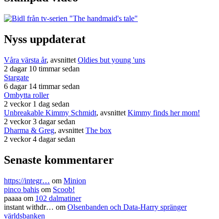
Nyss uppdaterat
Våra värsta år
, avsnittet
Oldies but young 'uns
2 dagar 10 timmar sedan
Stargate
6 dagar 14 timmar sedan
Ombytta roller
2 veckor 1 dag sedan
Unbreakable Kimmy Schmidt
, avsnittet
Kimmy finds her mom!
2 veckor 3 dagar sedan
Dharma & Greg
, avsnittet
The box
2 veckor 4 dagar sedan
Senaste kommentarer
https://integr…
om
Minion
pinco bahis
om
Scoob!
paaaa
om
102 dalmatiner
instant withdr…
om
Olsenbanden och Data-Harry spränger
världsbanken