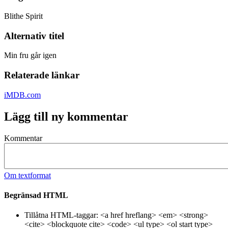
Blithe Spirit
Alternativ titel
Min fru går igen
Relaterade länkar
iMDB.com
Lägg till ny kommentar
Kommentar
Om textformat
Begränsad HTML
Tillåtna HTML-taggar: <a href hreflang> <em> <strong>
<cite> <blockquote cite> <code> <ul type> <ol start type>