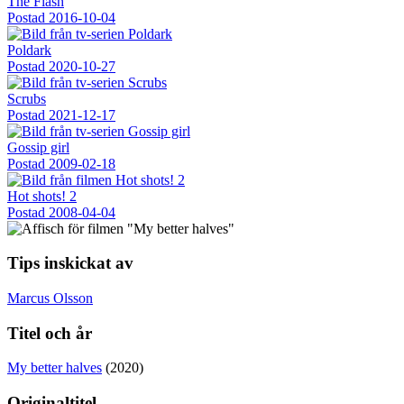
The Flash
Postad
2016-10-04
Poldark
Postad
2020-10-27
Scrubs
Postad
2021-12-17
Gossip girl
Postad
2009-02-18
Hot shots! 2
Postad
2008-04-04
Tips inskickat av
Marcus Olsson
Titel och år
My better halves
(2020)
Originaltitel