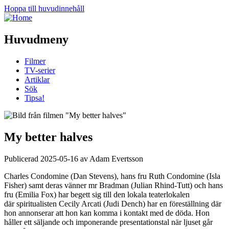
Hoppa till huvudinnehåll
Huvudmeny
Filmer
TV-serier
Artiklar
Sök
Tipsa!
My better halves
Publicerad 2025-05-16 av Adam Evertsson
Charles Condomine (Dan Stevens), hans fru Ruth Condomine (Isla
Fisher) samt deras vänner mr Bradman (Julian Rhind-Tutt) och hans
fru (Emilia Fox) har begett sig till den lokala teaterlokalen
där spiritualisten Cecily Arcati (Judi Dench) har en föreställning där
hon annonserar att hon kan komma i kontakt med de döda. Hon
håller ett säljande och imponerande presentationstal när ljuset går