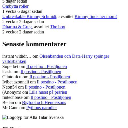
5 dagar sedan
Ombytta roller
1 vecka 6 dagar sedan
Unbreakable Kimmy Schmidt
, avsnittet
Kimmy finds her mom!
2 veckor 2 dagar sedan
Dharma & Greg
, avsnittet
The box
2 veckor 2 dagar sedan
Senaste kommentarer
instant withdr…
om
Olsenbanden och Data-Harry spränger
världsbanken
Superbet
om
Il postino - Postiljonen
lcasin
om
Il postino - Postiljonen
Clintonfcu
om
Il postino - Postiljonen
Ivibet azonnali
om
Il postino - Postiljonen
Neon54
om
Il postino - Postiljonen
(Anonym) om
Lilla huset på prärien
fintechbase
om
Il postino - Postiljonen
Bettan
om
Bigfoot och Hendersons
Mr Cane
om
Pythons parodier