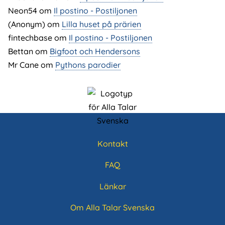
Neon54
om
Il postino - Postiljonen
(Anonym) om
Lilla huset på prärien
fintechbase
om
Il postino - Postiljonen
Bettan
om
Bigfoot och Hendersons
Mr Cane
om
Pythons parodier
Kontakt
Sidfotsmeny
FAQ
Länkar
Om Alla Talar Svenska