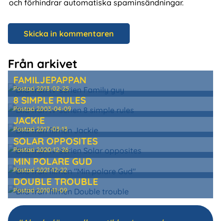
och förhindrar automatiska spaminsändningar.
Från arkivet
FAMILJEPAPPAN
Postad
2013-02-25
8 SIMPLE RULES
Postad
2003-04-09
JACKIE
Postad
2017-03-13
SOLAR OPPOSITES
Postad
2020-12-26
MIN POLARE GUD
Postad
2021-12-22
DOUBLE TROUBLE
Postad
2010-11-09