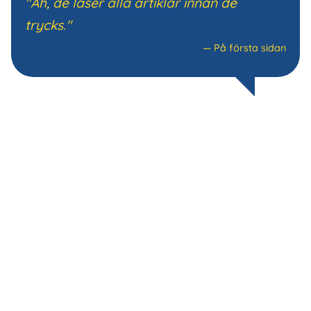
"Ah, de läser alla artiklar innan de
trycks."
—
På första sidan