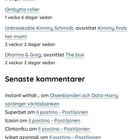
Ombytta roller
1 vecka 6 dagar sedan
Unbreakable Kimmy Schmidt
, avsnittet
Kimmy finds
her mom!
2 veckor 2 dagar sedan
Dharma & Greg
, avsnittet
The box
2 veckor 2 dagar sedan
Senaste kommentarer
instant withdr…
om
Olsenbanden och Data-Harry
spränger världsbanken
Superbet
om
Il postino - Postiljonen
lcasin
om
Il postino - Postiljonen
Clintonfcu
om
Il postino - Postiljonen
Ivibet azonnali
om
Il postino - Postiljonen