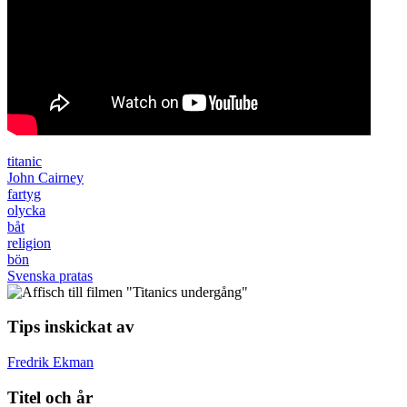
titanic
John Cairney
fartyg
olycka
båt
religion
bön
Svenska pratas
Tips inskickat av
Fredrik Ekman
Titel och år