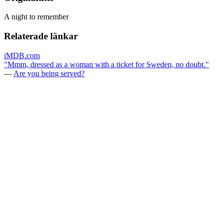
A night to remember
Relaterade länkar
iMDB.com
"Mmm, dressed as a woman with a ticket for Sweden, no doubt."
—
Are you being served?