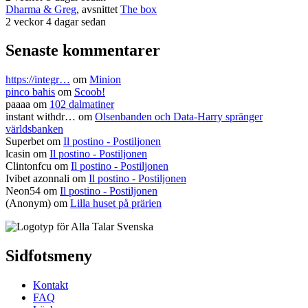
Dharma & Greg
, avsnittet
The box
2 veckor 4 dagar sedan
Senaste kommentarer
https://integr…
om
Minion
pinco bahis
om
Scoob!
paaaa
om
102 dalmatiner
instant withdr…
om
Olsenbanden och Data-Harry spränger
världsbanken
Superbet
om
Il postino - Postiljonen
lcasin
om
Il postino - Postiljonen
Clintonfcu
om
Il postino - Postiljonen
Ivibet azonnali
om
Il postino - Postiljonen
Neon54
om
Il postino - Postiljonen
(Anonym) om
Lilla huset på prärien
Sidfotsmeny
Kontakt
FAQ