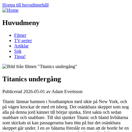
Hoppa till huvudinnehåll
Huvudmeny
Filmer
TV-serier
Artiklar
Sök
Tipsa!
Titanics undergång
Publicerad 2026-05-01 av Adam Evertsson
Titanic lämnar hamnen i Southampton med sikte på New York, och
på vägen krockar de med ett isberg. Det osänkbara skeppet som nog
alla på denna jord känner till börjar sjunka, först sakta och sedan
snabbare och snabbare. Till slut sjunker Titanic och bland livbåtarna
som skickats ut kan passagerarna bara titta på hur det osänkbara
skeppet går under. I en av båtarna föreslår en man att de borde be en