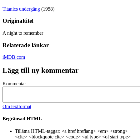
Titanics undergång
(1958)
Originaltitel
A night to remember
Relaterade länkar
iMDB.com
Lägg till ny kommentar
Kommentar
Om textformat
Begränsad HTML
Tillåtna HTML-taggar: <a href hreflang> <em> <strong>
<cite> <blockquote cite> <code> <ul type> <ol start type>