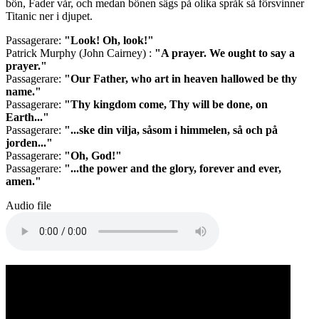
bön, Fader vår, och medan bönen sägs på olika språk så försvinner
Titanic ner i djupet.
Passagerare:
"Look! Oh, look!"
Patrick Murphy (John Cairney) :
"A prayer. We ought to say a
prayer."
Passagerare:
"Our Father, who art in heaven hallowed be thy
name."
Passagerare:
"Thy kingdom come, Thy will be done, on
Earth..."
Passagerare:
"...ske din vilja, såsom i himmelen, så och på
jorden..."
Passagerare:
"Oh, God!"
Passagerare:
"...the power and the glory, forever and ever,
amen."
Audio file