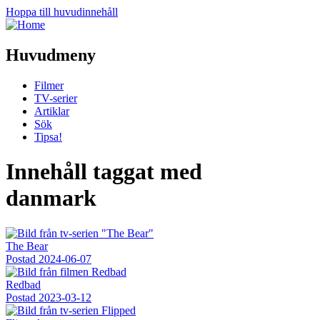
Hoppa till huvudinnehåll
Huvudmeny
Filmer
TV-serier
Artiklar
Sök
Tipsa!
Innehåll taggat med
danmark
The Bear
Postad
2024-06-07
Redbad
Postad
2023-03-12