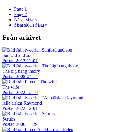
Page
1
Page
2
Nästa sida
››
Sista sidan
Sista »
Från arkivet
Sanford and son
Postad
2012-12-01
The big bang theory
Postad
2008-04-14
The wife
Postad
2022-12-10
Alla älskar Raymond
Postad
2022-12-01
Scrubs
Postad
2006-11-29