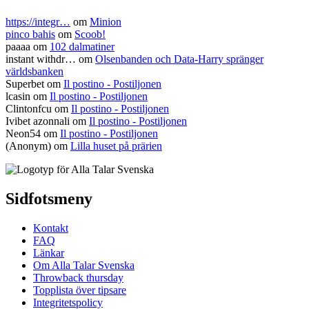
https://integr…
om
Minion
pinco bahis
om
Scoob!
paaaa
om
102 dalmatiner
instant withdr…
om
Olsenbanden och Data-Harry spränger
världsbanken
Superbet
om
Il postino - Postiljonen
lcasin
om
Il postino - Postiljonen
Clintonfcu
om
Il postino - Postiljonen
Ivibet azonnali
om
Il postino - Postiljonen
Neon54
om
Il postino - Postiljonen
(Anonym) om
Lilla huset på prärien
Sidfotsmeny
Kontakt
FAQ
Länkar
Om Alla Talar Svenska
Throwback thursday
Topplista över tipsare
Integritetspolicy