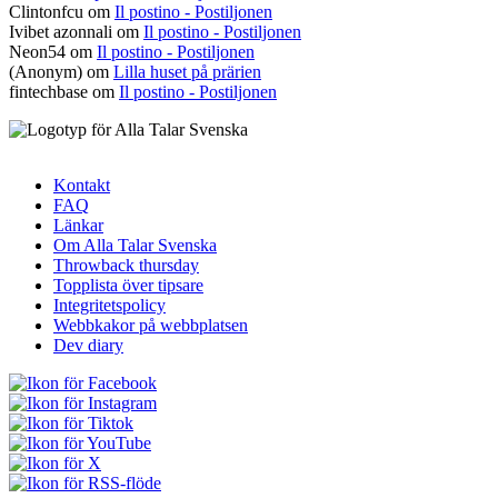
Clintonfcu
om
Il postino - Postiljonen
Ivibet azonnali
om
Il postino - Postiljonen
Neon54
om
Il postino - Postiljonen
(Anonym) om
Lilla huset på prärien
fintechbase
om
Il postino - Postiljonen
Kontakt
FAQ
Sidfotsmeny
Länkar
Om Alla Talar Svenska
Throwback thursday
Topplista över tipsare
Integritetspolicy
Webbkakor på webbplatsen
Dev diary