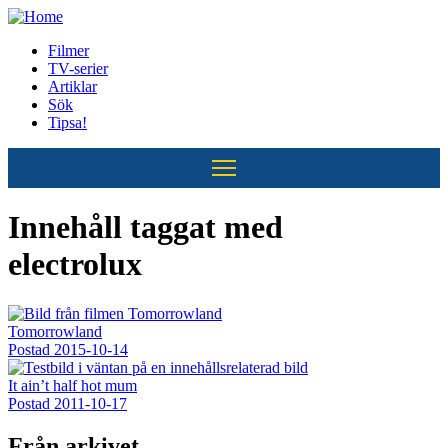
Hoppa
till
Filmer
huvudinnehåll
TV-serier
Huvudmeny
Artiklar
Sök
Tipsa!
Innehåll taggat med
electrolux
Tomorrowland
Postad
2015-10-14
It ain’t half hot mum
Postad
2011-10-17
Från arkivet