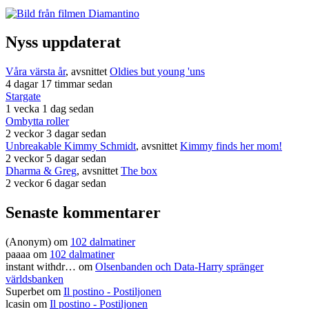
Nyss uppdaterat
Våra värsta år
, avsnittet
Oldies but young 'uns
4 dagar 17 timmar sedan
Stargate
1 vecka 1 dag sedan
Ombytta roller
2 veckor 3 dagar sedan
Unbreakable Kimmy Schmidt
, avsnittet
Kimmy finds her mom!
2 veckor 5 dagar sedan
Dharma & Greg
, avsnittet
The box
2 veckor 6 dagar sedan
Senaste kommentarer
(Anonym) om
102 dalmatiner
paaaa
om
102 dalmatiner
instant withdr…
om
Olsenbanden och Data-Harry spränger
världsbanken
Superbet
om
Il postino - Postiljonen
lcasin
om
Il postino - Postiljonen