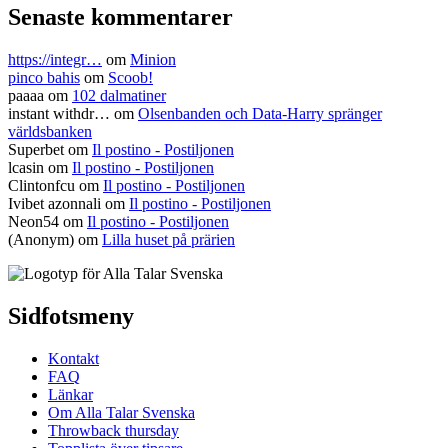
Senaste kommentarer
https://integr…
om
Minion
pinco bahis
om
Scoob!
paaaa
om
102 dalmatiner
instant withdr…
om
Olsenbanden och Data-Harry spränger
världsbanken
Superbet
om
Il postino - Postiljonen
lcasin
om
Il postino - Postiljonen
Clintonfcu
om
Il postino - Postiljonen
Ivibet azonnali
om
Il postino - Postiljonen
Neon54
om
Il postino - Postiljonen
(Anonym) om
Lilla huset på prärien
Sidfotsmeny
Kontakt
FAQ
Länkar
Om Alla Talar Svenska
Throwback thursday