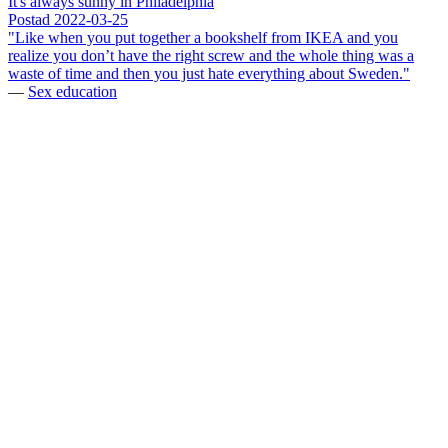
It's always sunny in Philadelphia
Postad
2022-03-25
"Like when you put together a bookshelf from IKEA and you
realize you don’t have the right screw and the whole thing was a
waste of time and then you just hate everything about Sweden."
—
Sex education