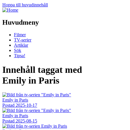
Hoppa till huvudinnehåll
Huvudmeny
Filmer
TV-serier
Artiklar
Sök
Tipsa!
Innehåll taggat med
Emily in Paris
Emily in Paris
Postad
2025-10-17
Emily in Paris
Postad
2025-08-15