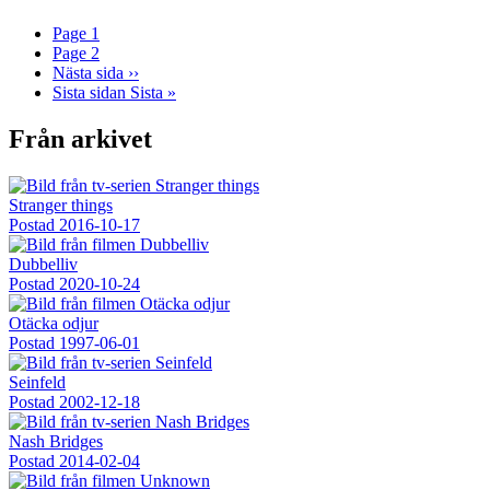
Page
1
Page
2
Nästa sida
››
Sista sidan
Sista »
Från arkivet
Stranger things
Postad
2016-10-17
Dubbelliv
Postad
2020-10-24
Otäcka odjur
Postad
1997-06-01
Seinfeld
Postad
2002-12-18
Nash Bridges
Postad
2014-02-04