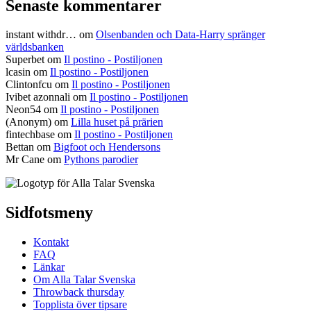
Senaste kommentarer
instant withdr…
om
Olsenbanden och Data-Harry spränger
världsbanken
Superbet
om
Il postino - Postiljonen
lcasin
om
Il postino - Postiljonen
Clintonfcu
om
Il postino - Postiljonen
Ivibet azonnali
om
Il postino - Postiljonen
Neon54
om
Il postino - Postiljonen
(Anonym) om
Lilla huset på prärien
fintechbase
om
Il postino - Postiljonen
Bettan
om
Bigfoot och Hendersons
Mr Cane
om
Pythons parodier
Sidfotsmeny
Kontakt
FAQ
Länkar
Om Alla Talar Svenska
Throwback thursday
Topplista över tipsare