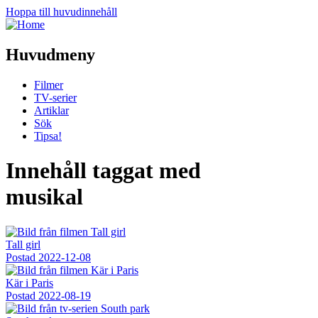
Hoppa till huvudinnehåll
Huvudmeny
Filmer
TV-serier
Artiklar
Sök
Tipsa!
Innehåll taggat med
musikal
Tall girl
Postad
2022-12-08
Kär i Paris
Postad
2022-08-19