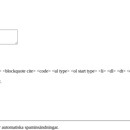
> <blockquote cite> <code> <ul type> <ol start type> <li> <dl> <dt> 
.
r automatiska spaminsändningar.