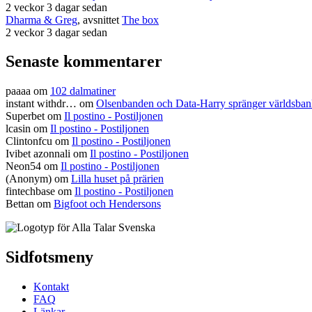
2 veckor 3 dagar sedan
Dharma & Greg
, avsnittet
The box
2 veckor 3 dagar sedan
Senaste kommentarer
paaaa
om
102 dalmatiner
instant withdr…
om
Olsenbanden och Data-Harry spränger världsba
Superbet
om
Il postino - Postiljonen
lcasin
om
Il postino - Postiljonen
Clintonfcu
om
Il postino - Postiljonen
Ivibet azonnali
om
Il postino - Postiljonen
Neon54
om
Il postino - Postiljonen
(Anonym) om
Lilla huset på prärien
fintechbase
om
Il postino - Postiljonen
Bettan
om
Bigfoot och Hendersons
Sidfotsmeny
Kontakt
FAQ
Länkar