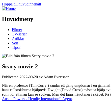
Hoppa till huvudinnehåll
Huvudmeny
Filmer
TV-serier
Artiklar
Sök
Tipsa!
Scary movie 2
Publicerad 2022-09-20 av Adam Evertsson
När en professor (Tim Curry ) samlar ett gäng ungdomar i en gammal her
hans rullstolsburna hjälpreda Dwight (David Cross) måste ta hjälp av u
som gör att man kan se spöken. Men det finns något mer i skåpet. På 
Austin Powers - Hemlig Internationell Agent
.