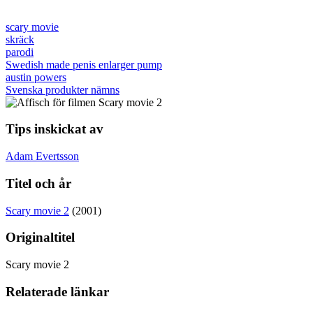
scary movie
skräck
parodi
Swedish made penis enlarger pump
austin powers
Svenska produkter nämns
Tips inskickat av
Adam Evertsson
Titel och år
Scary movie 2
(2001)
Originaltitel
Scary movie 2
Relaterade länkar