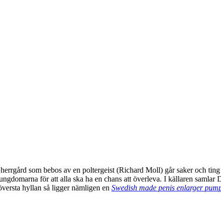
rgård som bebos av en poltergeist (Richard Moll) går saker och ting så k
ngdomarna för att alla ska ha en chans att överleva. I källaren samlar 
översta hyllan så ligger nämligen en
Swedish made penis enlarger pum