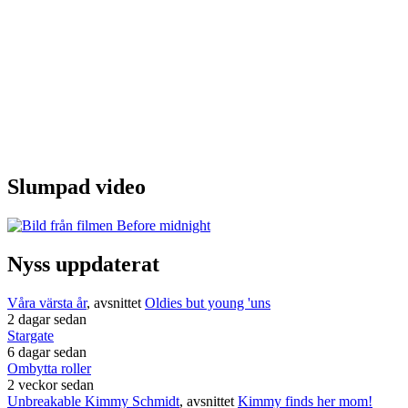
Slumpad video
Nyss uppdaterat
Våra värsta år
, avsnittet
Oldies but young 'uns
2 dagar sedan
Stargate
6 dagar sedan
Ombytta roller
2 veckor sedan
Unbreakable Kimmy Schmidt
, avsnittet
Kimmy finds her mom!