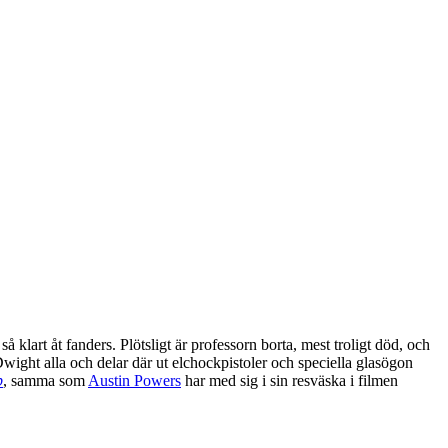
lart åt fanders. Plötsligt är professorn borta, mest troligt död, och
Dwight alla och delar där ut elchockpistoler och speciella glasögon
p
, samma som
Austin Powers
har med sig i sin resväska i filmen