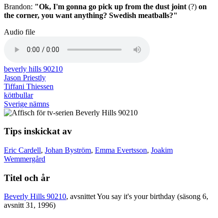
Brandon:
"Ok, I'm gonna go pick up from the dust joint
(?)
on
the corner, you want anything? Swedish meatballs?"
Audio file
beverly hills 90210
Jason Priestly
Tiffani Thiessen
köttbullar
Sverige nämns
Tips inskickat av
Eric Cardell
,
Johan Byström
,
Emma Evertsson
,
Joakim
Wemmergård
Titel och år
Beverly Hills 90210
, avsnittet You say it's your birthday (säsong 6,
avsnitt 31, 1996)