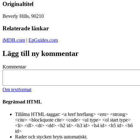
Originaltitel
Beverly Hills, 90210
Relaterade länkar
iMDB.com
|
EpGuides.com
Lägg till ny kommentar
Kommentar
Om textformat
Begränsad HTML
Tillåtna HTML-taggar: <a href hreflang> <em> <strong>
<cite> <blockquote cite> <code> <ul type> <ol start type>
<li> <dl> <dt> <dd> <h2 id> <h3 id> <h4 id> <h5 id> <h6
id>
Rader och stycken bryts automatiskt.