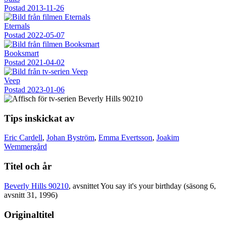
Postad
2013-11-26
Eternals
Postad
2022-05-07
Booksmart
Postad
2021-04-02
Veep
Postad
2023-01-06
Tips inskickat av
Eric Cardell
,
Johan Byström
,
Emma Evertsson
,
Joakim
Wemmergård
Titel och år
Beverly Hills 90210
, avsnittet You say it's your birthday (säsong 6,
avsnitt 31, 1996)
Originaltitel