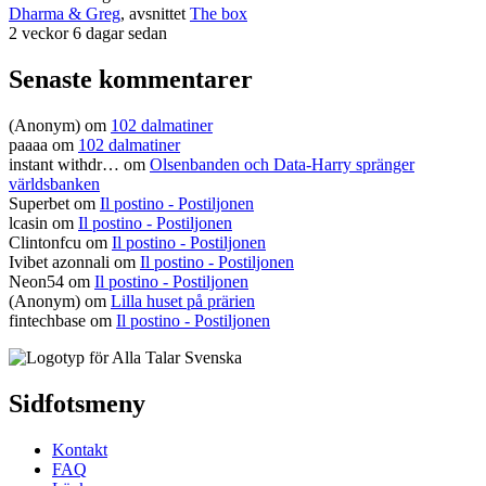
Dharma & Greg
, avsnittet
The box
2 veckor 6 dagar sedan
Senaste kommentarer
(Anonym) om
102 dalmatiner
paaaa
om
102 dalmatiner
instant withdr…
om
Olsenbanden och Data-Harry spränger
världsbanken
Superbet
om
Il postino - Postiljonen
lcasin
om
Il postino - Postiljonen
Clintonfcu
om
Il postino - Postiljonen
Ivibet azonnali
om
Il postino - Postiljonen
Neon54
om
Il postino - Postiljonen
(Anonym) om
Lilla huset på prärien
fintechbase
om
Il postino - Postiljonen
Sidfotsmeny
Kontakt
FAQ