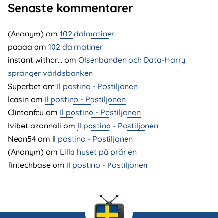
Senaste kommentarer
(Anonym) om
102 dalmatiner
paaaa
om
102 dalmatiner
instant withdr…
om
Olsenbanden och Data-Harry
spränger världsbanken
Superbet
om
Il postino - Postiljonen
lcasin
om
Il postino - Postiljonen
Clintonfcu
om
Il postino - Postiljonen
Ivibet azonnali
om
Il postino - Postiljonen
Neon54
om
Il postino - Postiljonen
(Anonym) om
Lilla huset på prärien
fintechbase
om
Il postino - Postiljonen