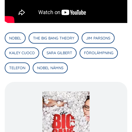
NOBEL
THE BIG BANG THEORY
JIM PARSONS
KALEY CUOCO
SARA GILBERT
FÖROLÄMPNING
TELEFON
NOBEL NÄMNS