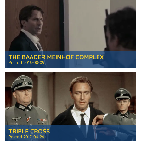
THE BAADER MEINHOF COMPLEX
Postad
2016-08-09
TRIPLE CROSS
Postad
2017-04-24