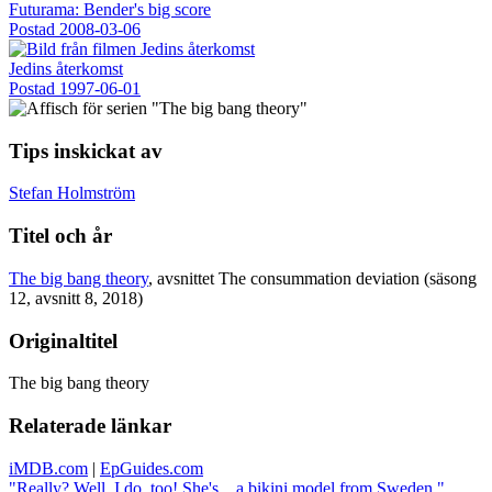
Futurama: Bender's big score
Postad
2008-03-06
Jedins återkomst
Postad
1997-06-01
Tips inskickat av
Stefan Holmström
Titel och år
The big bang theory
, avsnittet The consummation deviation (säsong
12, avsnitt 8, 2018)
Originaltitel
The big bang theory
Relaterade länkar
iMDB.com
|
EpGuides.com
"Really? Well, I do, too! She's... a bikini model from Sweden."