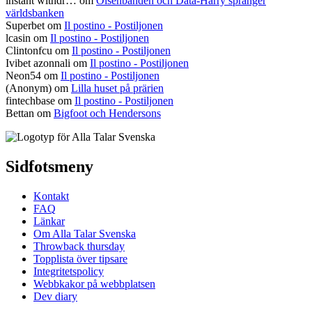
instant withdr…
om
Olsenbanden och Data-Harry spränger
världsbanken
Superbet
om
Il postino - Postiljonen
lcasin
om
Il postino - Postiljonen
Clintonfcu
om
Il postino - Postiljonen
Ivibet azonnali
om
Il postino - Postiljonen
Neon54
om
Il postino - Postiljonen
(Anonym) om
Lilla huset på prärien
fintechbase
om
Il postino - Postiljonen
Bettan
om
Bigfoot och Hendersons
Sidfotsmeny
Kontakt
FAQ
Länkar
Om Alla Talar Svenska
Throwback thursday
Topplista över tipsare
Integritetspolicy
Webbkakor på webbplatsen
Dev diary