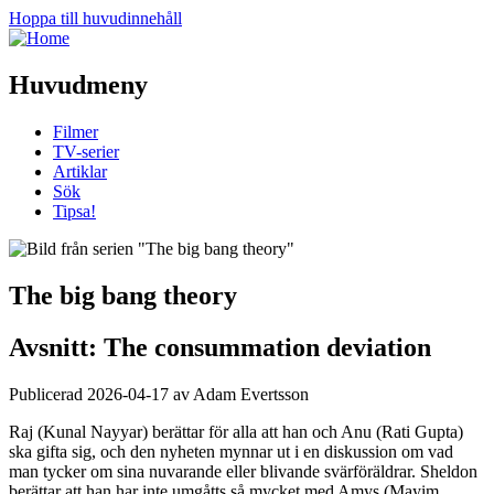
Hoppa till huvudinnehåll
Huvudmeny
Filmer
TV-serier
Artiklar
Sök
Tipsa!
The big bang theory
Avsnitt: The consummation deviation
Publicerad 2026-04-17 av Adam Evertsson
Raj (Kunal Nayyar) berättar för alla att han och Anu (Rati Gupta)
ska gifta sig, och den nyheten mynnar ut i en diskussion om vad
man tycker om sina nuvarande eller blivande svärföräldrar. Sheldon
berättar att han har inte umgåtts så mycket med Amys (Mayim