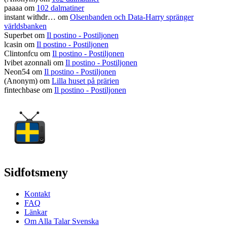
paaaa
om
102 dalmatiner
instant withdr…
om
Olsenbanden och Data-Harry spränger
världsbanken
Superbet
om
Il postino - Postiljonen
lcasin
om
Il postino - Postiljonen
Clintonfcu
om
Il postino - Postiljonen
Ivibet azonnali
om
Il postino - Postiljonen
Neon54
om
Il postino - Postiljonen
(Anonym) om
Lilla huset på prärien
fintechbase
om
Il postino - Postiljonen
Sidfotsmeny
Kontakt
FAQ
Länkar
Om Alla Talar Svenska