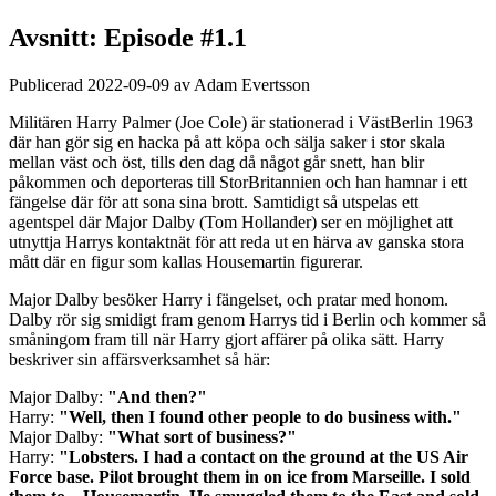
Avsnitt: Episode #1.1
Publicerad 2022-09-09 av Adam Evertsson
Militären Harry Palmer (Joe Cole) är stationerad i VästBerlin 1963
där han gör sig en hacka på att köpa och sälja saker i stor skala
mellan väst och öst, tills den dag då något går snett, han blir
påkommen och deporteras till StorBritannien och han hamnar i ett
fängelse där för att sona sina brott. Samtidigt så utspelas ett
agentspel där Major Dalby (Tom Hollander) ser en möjlighet att
utnyttja Harrys kontaktnät för att reda ut en härva av ganska stora
mått där en figur som kallas Housemartin figurerar.
Major Dalby besöker Harry i fängelset, och pratar med honom.
Dalby rör sig smidigt fram genom Harrys tid i Berlin och kommer så
småningom fram till när Harry gjort affärer på olika sätt. Harry
beskriver sin affärsverksamhet så här:
Major Dalby:
"And then?"
Harry:
"Well, then I found other people to do business with."
Major Dalby:
"What sort of business?"
Harry:
"Lobsters. I had a contact on the ground at the US Air
Force base. Pilot brought them in on ice from Marseille. I sold