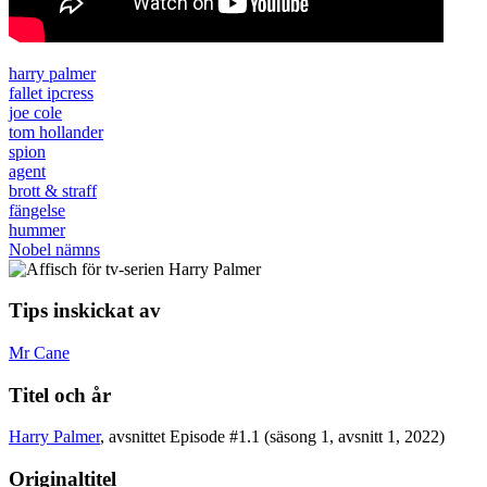
harry palmer
fallet ipcress
joe cole
tom hollander
spion
agent
brott & straff
fängelse
hummer
Nobel nämns
Tips inskickat av
Mr Cane
Titel och år
Harry Palmer
, avsnittet Episode #1.1 (säsong 1, avsnitt 1, 2022)
Originaltitel