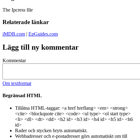
The Ipcress file
Relaterade länkar
iMDB.com
|
EpGuides.com
Lägg till ny kommentar
Kommentar
Om textformat
Begränsad HTML
Tillåtna HTML-taggar: <a href hreflang> <em> <strong>
<cite> <blockquote cite> <code> <ul type> <ol start type>
<li> <dl> <dt> <dd> <h2 id> <h3 id> <h4 id> <h5 id> <h6
id>
Rader och stycken bryts automatiskt.
Webbadresser och e-postadresser görs automatiskt om till