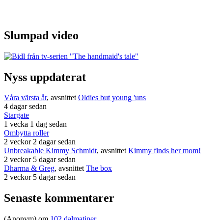
Slumpad video
Nyss uppdaterat
Våra värsta år
, avsnittet
Oldies but young 'uns
4 dagar sedan
Stargate
1 vecka 1 dag sedan
Ombytta roller
2 veckor 2 dagar sedan
Unbreakable Kimmy Schmidt
, avsnittet
Kimmy finds her mom!
2 veckor 5 dagar sedan
Dharma & Greg
, avsnittet
The box
2 veckor 5 dagar sedan
Senaste kommentarer
(Anonym) om
102 dalmatiner