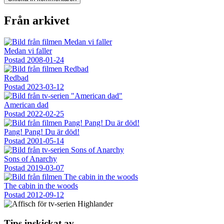
Från arkivet
Medan vi faller
Postad
2008-01-24
Redbad
Postad
2023-03-12
American dad
Postad
2022-02-25
Pang! Pang! Du är död!
Postad
2001-05-14
Sons of Anarchy
Postad
2019-03-07
The cabin in the woods
Postad
2012-09-12
Tips inskickat av