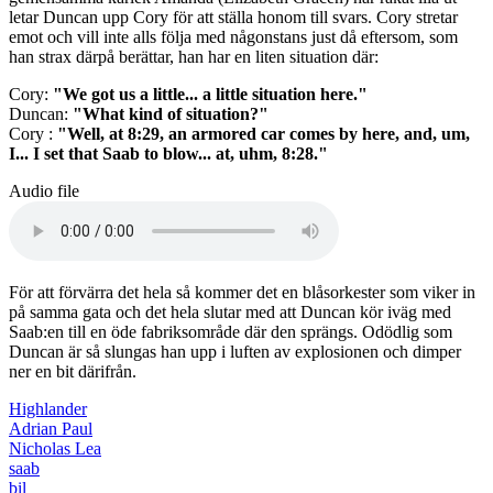
letar Duncan upp Cory för att ställa honom till svars. Cory stretar
emot och vill inte alls följa med någonstans just då eftersom, som
han strax därpå berättar, han har en liten situation där:
Cory:
"We got us a little... a little situation here."
Duncan:
"What kind of situation?"
Cory :
"Well, at 8:29, an armored car comes by here, and, um,
I... I set that Saab to blow... at, uhm, 8:28."
Audio file
För att förvärra det hela så kommer det en blåsorkester som viker in
på samma gata och det hela slutar med att Duncan kör iväg med
Saab:en till en öde fabriksområde där den sprängs. Odödlig som
Duncan är så slungas han upp i luften av explosionen och dimper
ner en bit därifrån.
Highlander
Adrian Paul
Nicholas Lea
saab
bil