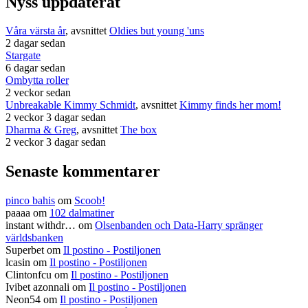
Nyss uppdaterat
Våra värsta år
, avsnittet
Oldies but young 'uns
2 dagar sedan
Stargate
6 dagar sedan
Ombytta roller
2 veckor sedan
Unbreakable Kimmy Schmidt
, avsnittet
Kimmy finds her mom!
2 veckor 3 dagar sedan
Dharma & Greg
, avsnittet
The box
2 veckor 3 dagar sedan
Senaste kommentarer
pinco bahis
om
Scoob!
paaaa
om
102 dalmatiner
instant withdr…
om
Olsenbanden och Data-Harry spränger
världsbanken
Superbet
om
Il postino - Postiljonen
lcasin
om
Il postino - Postiljonen
Clintonfcu
om
Il postino - Postiljonen
Ivibet azonnali
om
Il postino - Postiljonen
Neon54
om
Il postino - Postiljonen