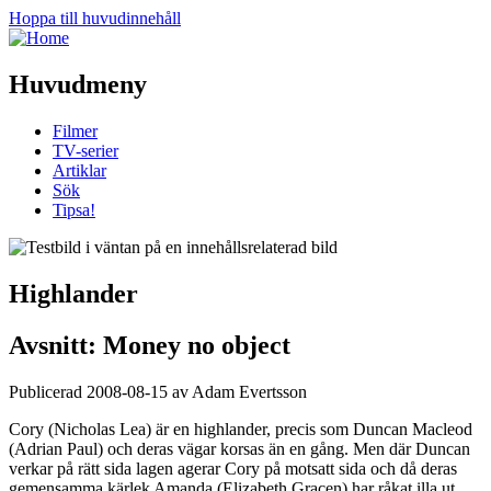
Hoppa till huvudinnehåll
Huvudmeny
Filmer
TV-serier
Artiklar
Sök
Tipsa!
Highlander
Avsnitt: Money no object
Publicerad 2008-08-15 av Adam Evertsson
Cory (Nicholas Lea) är en highlander, precis som Duncan Macleod
(Adrian Paul) och deras vägar korsas än en gång. Men där Duncan
verkar på rätt sida lagen agerar Cory på motsatt sida och då deras
gemensamma kärlek Amanda (Elizabeth Gracen) har råkat illa ut