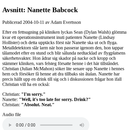
Avsnitt: Nanette Babcock
Publicerad 2004-10-11 av Adam Evertsson
Efter en fettsugning på kliniken lyckas Sean (Dylan Walsh) glömma
kvar ett operationsinstrument inuti patienten Nanette (Lindsay
Hollister) och detta upptäcks först när Nanette ska ut och flyga.
Metalldetektorn slår larm när hon passerar igenom den, hon tappar
tålamodet efter en stund och blir sålunda nedtacklad av flygplatsens
säkerhetsvakter. Hon ådrar sig skador på nacke och kropp och
stämmer kliniken, vars felsteg försatte henne i det här tillståndet.
Christian (Julian McMahon) söker lite senare upp Nanette i hennes
hem och försöker få henne att dra tillbaks sin åtalan. Nanette har
precis hällt upp en drink till sig och i diskussionen frågar hon ifall
Christian vill ha en också:
Christian:
"I'm sorry."
Nanette:
"Well, it's too late for sorry. Drink?"
Christian:
"Absolut. Neat."
Audio file