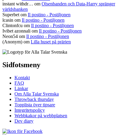
instant withdr…
om
Olsenbanden och Data-Harry spränger
världsbanken
Superbet
om
Il postino - Postiljonen
lcasin
om
Il postino - Postiljonen
Clintonfcu
om
Il postino - Postiljonen
Ivibet azonnali
om
Il postino - Postiljonen
Neon54
om
Il postino - Postiljonen
(Anonym) om
Lilla huset på prärien
Sidfotsmeny
Kontakt
FAQ
Länkar
Om Alla Talar Svenska
Throwback thursday
Topplista över tipsare
Integritetspolicy
Webbkakor på webbplatsen
Dev diary