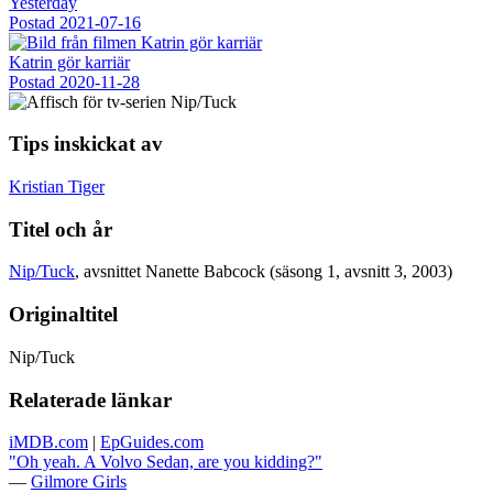
Yesterday
Postad
2021-07-16
Katrin gör karriär
Postad
2020-11-28
Tips inskickat av
Kristian Tiger
Titel och år
Nip/Tuck
, avsnittet Nanette Babcock (säsong 1, avsnitt 3, 2003)
Originaltitel
Nip/Tuck
Relaterade länkar
iMDB.com
|
EpGuides.com
"Oh yeah. A Volvo Sedan, are you kidding?"
—
Gilmore Girls