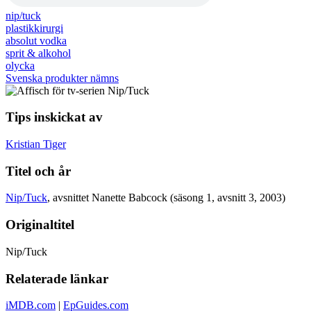
nip/tuck
plastikkirurgi
absolut vodka
sprit & alkohol
olycka
Svenska produkter nämns
Tips inskickat av
Kristian Tiger
Titel och år
Nip/Tuck
, avsnittet Nanette Babcock (säsong 1, avsnitt 3, 2003)
Originaltitel
Nip/Tuck
Relaterade länkar
iMDB.com
|
EpGuides.com