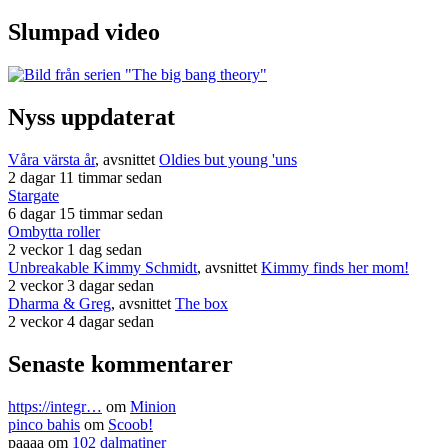
Slumpad video
Nyss uppdaterat
Våra värsta år
, avsnittet
Oldies but young 'uns
2 dagar 11 timmar sedan
Stargate
6 dagar 15 timmar sedan
Ombytta roller
2 veckor 1 dag sedan
Unbreakable Kimmy Schmidt
, avsnittet
Kimmy finds her mom!
2 veckor 3 dagar sedan
Dharma & Greg
, avsnittet
The box
2 veckor 4 dagar sedan
Senaste kommentarer
https://integr…
om
Minion
pinco bahis
om
Scoob!
paaaa
om
102 dalmatiner