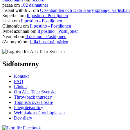
paaaa
om
102 dalmatiner
instant withdr…
om
Olsenbanden och Data-Harry spränger världsba
Superbet
om
Il postino - Postiljonen
lcasin
om
Il postino - Postiljonen
Clintonfcu
om
Il postino - Postiljonen
Ivibet azonnali
om
Il postino - Postiljonen
Neon54
om
Il postino - Postiljonen
(Anonym) om
Lilla huset på prärien
Sidfotsmeny
Kontakt
FAQ
Länkar
Om Alla Talar Svenska
Throwback thursday
Topplista över tipsare
Integritetspolicy
Webbkakor på webbplatsen
Dev diary