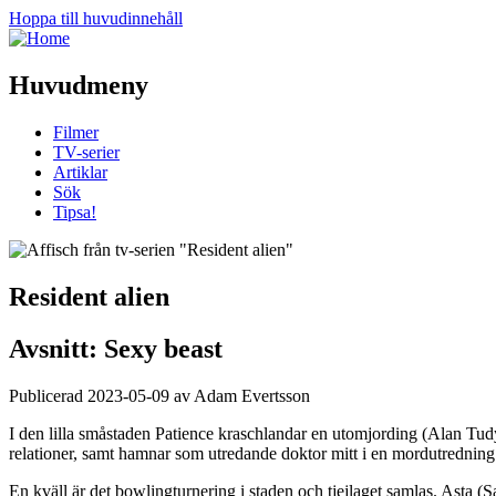
Hoppa till huvudinnehåll
Huvudmeny
Filmer
TV-serier
Artiklar
Sök
Tipsa!
Resident alien
Avsnitt: Sexy beast
Publicerad 2023-05-09 av Adam Evertsson
I den lilla småstaden Patience kraschlandar en utomjording (Alan Tu
relationer, samt hamnar som utredande doktor mitt i en mordutredning.
En kväll är det bowlingturnering i staden och tjejlaget samlas. Ast