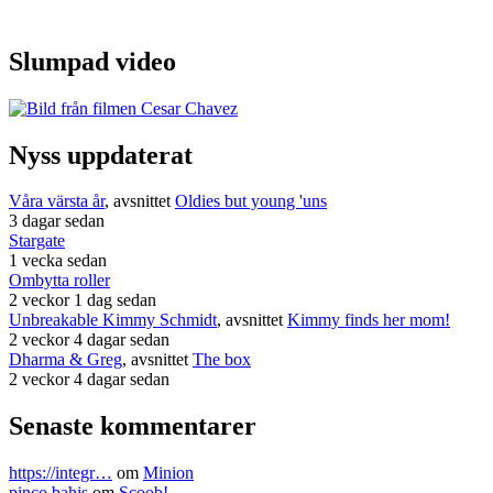
Slumpad video
Nyss uppdaterat
Våra värsta år
, avsnittet
Oldies but young 'uns
3 dagar sedan
Stargate
1 vecka sedan
Ombytta roller
2 veckor 1 dag sedan
Unbreakable Kimmy Schmidt
, avsnittet
Kimmy finds her mom!
2 veckor 4 dagar sedan
Dharma & Greg
, avsnittet
The box
2 veckor 4 dagar sedan
Senaste kommentarer
https://integr…
om
Minion
pinco bahis
om
Scoob!