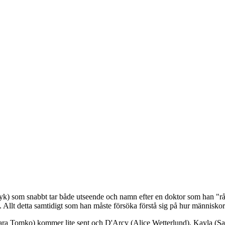
dyk) som snabbt tar både utseende och namn efter en doktor som han "rå
 Allt detta samtidigt som han måste försöka förstå sig på hur människor 
a (Sara Tomko) kommer lite sent och D'Arcy (Alice Wetterlund), Kayla 