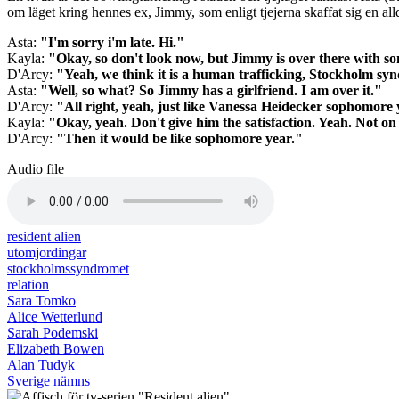
om läget kring hennes ex, Jimmy, som enligt tjejerna skaffat sig en alld
Asta:
"I'm sorry i'm late. Hi."
Kayla:
"Okay, so don't look now, but Jimmy is over there with som
D'Arcy:
"Yeah, we think it is a human trafficking, Stockholm syn
Asta:
"Well, so what? So Jimmy has a girlfriend. I am over it."
D'Arcy:
"All right, yeah, just like Vanessa Heidecker sophomore 
Kayla:
"Okay, yeah. Don't give him the satisfaction. Yeah. Not o
D'Arcy:
"Then it would be like sophomore year."
Audio file
resident alien
utomjordingar
stockholmssyndromet
relation
Sara Tomko
Alice Wetterlund
Sarah Podemski
Elizabeth Bowen
Alan Tudyk
Sverige nämns