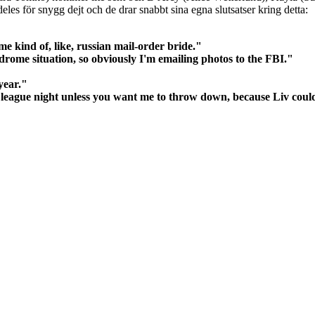
eles för snygg dejt och de drar snabbt sina egna slutsatser kring detta:
e kind of, like, russian mail‐order bride."
drome situation, so obviously I'm emailing photos to the FBI."
year."
n league night unless you want me to throw down, because Liv coul