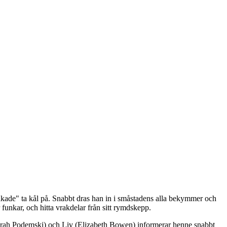
kade" ta kål på. Snabbt dras han in i småstadens alla bekymmer och
funkar, och hitta vrakdelar från sitt rymdskepp.
(Sarah Podemski) och Liv (Elizabeth Bowen) informerar henne snabbt