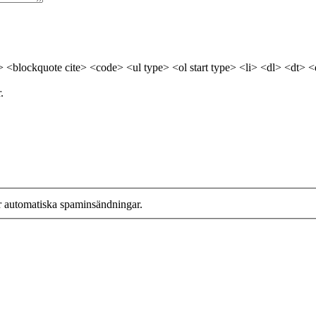
> <blockquote cite> <code> <ul type> <ol start type> <li> <dl> <dt> 
.
r automatiska spaminsändningar.