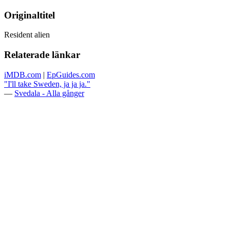
Originaltitel
Resident alien
Relaterade länkar
iMDB.com
|
EpGuides.com
"I'll take Sweden, ja ja ja."
—
Svedala - Alla gånger