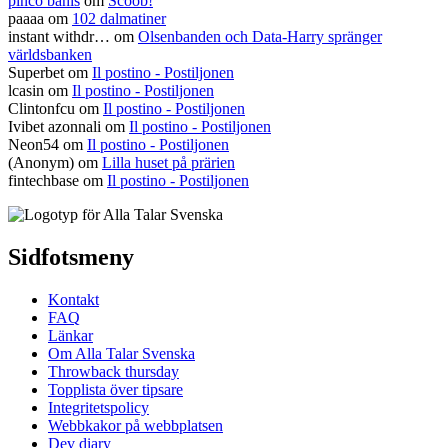
pinco bahis
om
Scoob!
paaaa
om
102 dalmatiner
instant withdr…
om
Olsenbanden och Data-Harry spränger
världsbanken
Superbet
om
Il postino - Postiljonen
lcasin
om
Il postino - Postiljonen
Clintonfcu
om
Il postino - Postiljonen
Ivibet azonnali
om
Il postino - Postiljonen
Neon54
om
Il postino - Postiljonen
(Anonym) om
Lilla huset på prärien
fintechbase
om
Il postino - Postiljonen
Sidfotsmeny
Kontakt
FAQ
Länkar
Om Alla Talar Svenska
Throwback thursday
Topplista över tipsare
Integritetspolicy
Webbkakor på webbplatsen
Dev diary