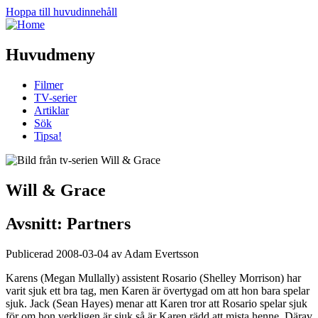
Hoppa till huvudinnehåll
Huvudmeny
Filmer
TV-serier
Artiklar
Sök
Tipsa!
Will & Grace
Avsnitt: Partners
Publicerad 2008-03-04 av Adam Evertsson
Karens (Megan Mullally) assistent Rosario (Shelley Morrison) har
varit sjuk ett bra tag, men Karen är övertygad om att hon bara spelar
sjuk. Jack (Sean Hayes) menar att Karen tror att Rosario spelar sjuk
för om hon verkligen är sjuk så är Karen rädd att mista henne. Därav