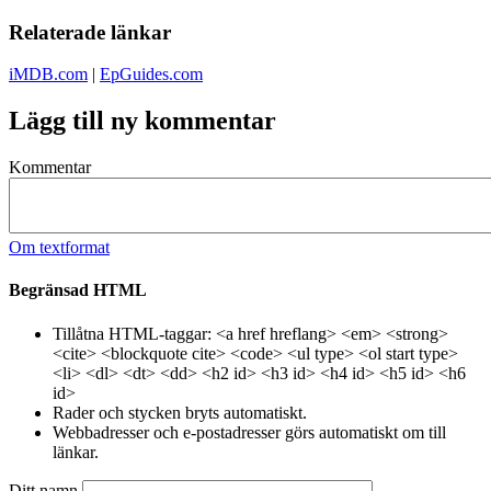
Relaterade länkar
iMDB.com
|
EpGuides.com
Lägg till ny kommentar
Kommentar
Om textformat
Begränsad HTML
Tillåtna HTML-taggar: <a href hreflang> <em> <strong>
<cite> <blockquote cite> <code> <ul type> <ol start type>
<li> <dl> <dt> <dd> <h2 id> <h3 id> <h4 id> <h5 id> <h6
id>
Rader och stycken bryts automatiskt.
Webbadresser och e-postadresser görs automatiskt om till
länkar.
Ditt namn