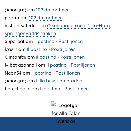
(Anonym) om
102 dalmatiner
paaaa
om
102 dalmatiner
instant withdr…
om
Olsenbanden och Data-Harry
spränger världsbanken
Superbet
om
Il postino - Postiljonen
lcasin
om
Il postino - Postiljonen
Clintonfcu
om
Il postino - Postiljonen
Ivibet azonnali
om
Il postino - Postiljonen
Neon54
om
Il postino - Postiljonen
(Anonym) om
Lilla huset på prärien
fintechbase
om
Il postino - Postiljonen