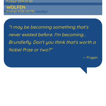
Postad
2014-01-07
WOLFEN
Postad
2020-02-08
"I may be becoming something that's
never existed before. I'm becoming...
Brundlefly. Don't you think that's worth a
Nobel Prize or two?"
—
Flugan