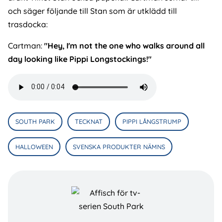
och säger följande till Stan som är utklädd till
trasdocka:
Cartman:
"Hey, I'm not the one who walks around all
day looking like Pippi Longstockings!"
Audio
file
SOUTH PARK
TECKNAT
PIPPI LÅNGSTRUMP
HALLOWEEN
SVENSKA PRODUKTER NÄMNS