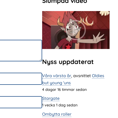
Slumpad video
Nyss uppdaterat
Våra värsta år
, avsnittet
Oldies
but young 'uns
4 dagar 16 timmar sedan
Stargate
1 vecka 1 dag sedan
Ombytta roller