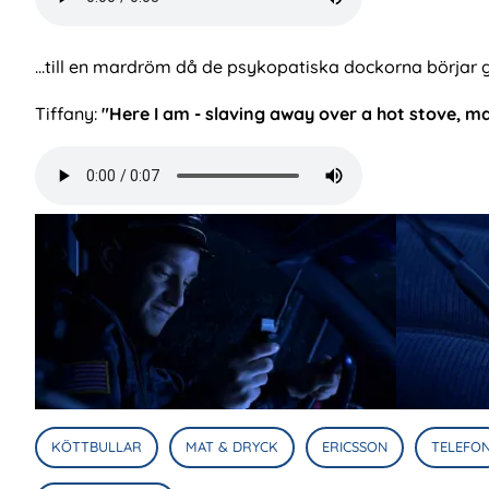
file
...till en mardröm då de psykopatiska dockorna börjar 
Tiffany:
"Here I am - slaving away over a hot stove, 
Audio
file
KÖTTBULLAR
MAT & DRYCK
ERICSSON
TELEFO