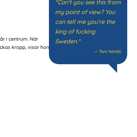
"Can't you see this from
my point of view? You
can tell me you're the
king of fucking
tår i centrum. När
Sweden."
dockas kropp, visar hon
—
Two hands