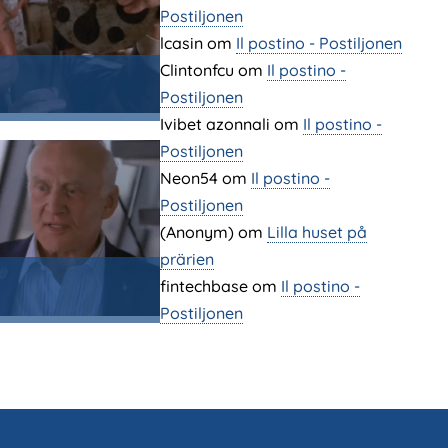
Postiljonen
lcasin
om
Il postino - Postiljonen
Clintonfcu
om
Il postino -
Postiljonen
Ivibet azonnali
om
Il postino -
Postiljonen
Neon54
om
Il postino -
Postiljonen
(Anonym) om
Lilla huset på
prärien
fintechbase
om
Il postino -
Postiljonen