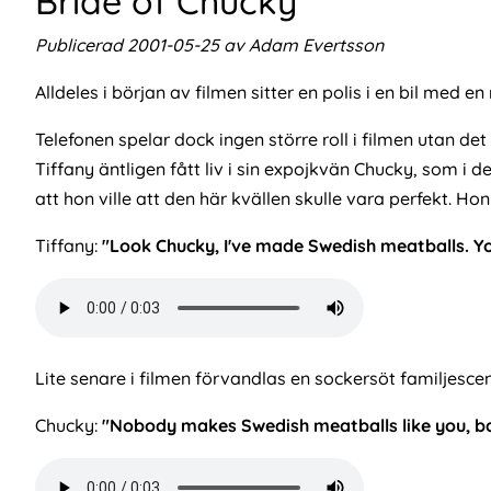
Bride of Chucky
Publicerad 2001-05-25 av Adam Evertsson
Alldeles i början av filmen sitter en polis i en bil med 
Telefonen spelar dock ingen större roll i filmen utan det
Tiffany äntligen fått liv i sin expojkvän Chucky, som i d
att hon ville att den här kvällen skulle vara perfekt. Ho
Tiffany:
"Look Chucky, I've made Swedish meatballs. Yo
Audio
file
Lite senare i filmen förvandlas en sockersöt familjescen,
Chucky:
"Nobody makes Swedish meatballs like you, b
Audio