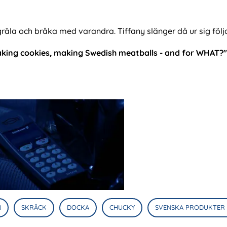
gräla och bråka med varandra. Tiffany slänger då ur sig fö
making cookies, making Swedish meatballs - and for WHAT?"
N
SKRÄCK
DOCKA
CHUCKY
SVENSKA PRODUKTER