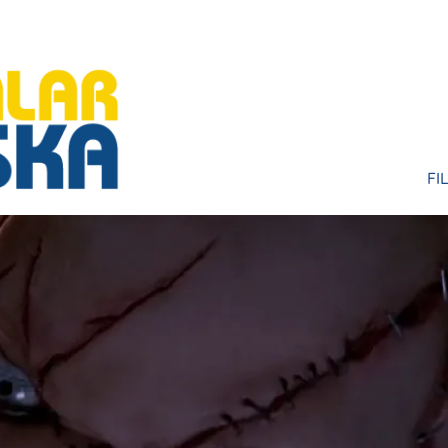
FI
HU