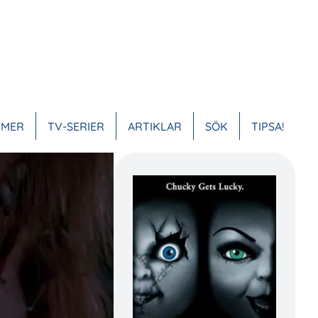
LMER
TV-SERIER
ARTIKLAR
SÖK
TIPSA!
VUDMENY