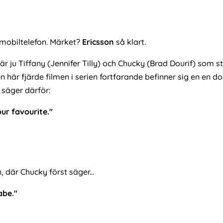
en mobiltelefon. Märket?
Ericsson
så klart.
 är ju Tiffany (Jennifer Tilly) och Chucky (Brad Dourif) som s
en här fjärde filmen i serien fortfarande befinner sig en en 
n säger därför:
ur favourite."
 där Chucky först säger...
abe."