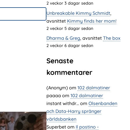
2 veckor 3 dagar sedan
Unbreakable Kimmy Schmidt
,
avsnittet
Kimmy finds her mom!
2 veckor 5 dagar sedan
Dharma & Greg
, avsnittet
The box
2 veckor 6 dagar sedan
Senaste
kommentarer
(Anonym) om
102 dalmatiner
paaaa
om
102 dalmatiner
instant withdr…
om
Olsenbanden
och Data-Harry spränger
världsbanken
Superbet
om
Il postino -