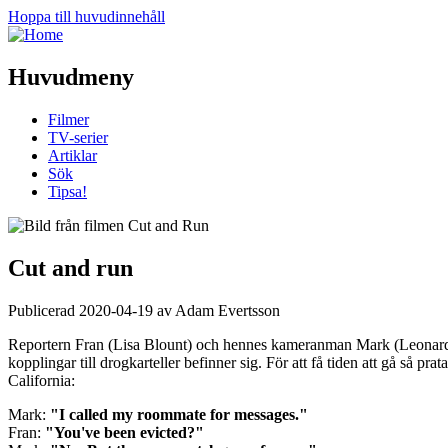
Hoppa till huvudinnehåll
Huvudmeny
Filmer
TV-serier
Artiklar
Sök
Tipsa!
Cut and run
Publicerad 2020-04-19 av Adam Evertsson
Reportern Fran (Lisa Blount) och hennes kameranman Mark (Leonard Ma
kopplingar till drogkarteller befinner sig. För att få tiden att gå så p
California:
Mark:
"I called my roommate for messages."
Fran:
"You've been evicted?"