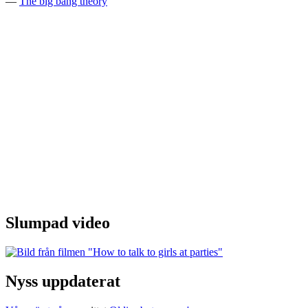
—
The big bang theory
Slumpad video
Nyss uppdaterat