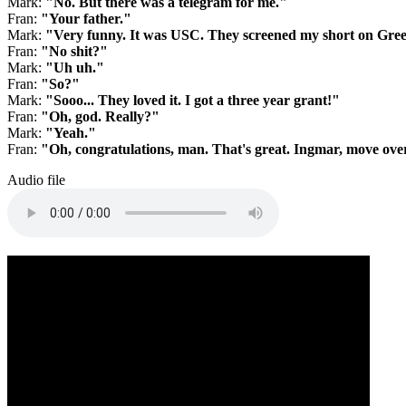
Mark:
"No. But there was a telegram for me."
Fran:
"Your father."
Mark:
"Very funny. It was USC. They screened my short on Gre
Fran:
"No shit?"
Mark:
"Uh uh."
Fran:
"So?"
Mark:
"Sooo... They loved it. I got a three year grant!"
Fran:
"Oh, god. Really?"
Mark:
"Yeah."
Fran:
"Oh, congratulations, man. That's great. Ingmar, move ove
Audio file