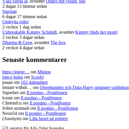
Våra värsta år
, avsnittet
Oldies but young 'uns
2 dagar 13 timmar sedan
Stargate
6 dagar 17 timmar sedan
Ombytta roller
2 veckor 1 dag sedan
Unbreakable Kimmy Schmidt
, avsnittet
Kimmy finds her mom!
2 veckor 3 dagar sedan
Dharma & Greg
, avsnittet
The box
2 veckor 4 dagar sedan
Senaste kommentarer
https://integr…
om
Minion
pinco bahis
om
Scoob!
paaaa
om
102 dalmatiner
instant withdr…
om
Olsenbanden och Data-Harry spränger världsba
Superbet
om
Il postino - Postiljonen
lcasin
om
Il postino - Postiljonen
Clintonfcu
om
Il postino - Postiljonen
Ivibet azonnali
om
Il postino - Postiljonen
Neon54
om
Il postino - Postiljonen
(Anonym) om
Lilla huset på prärien