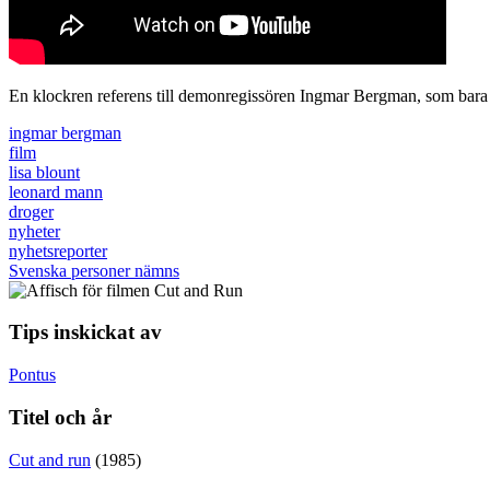
En klockren referens till demonregissören Ingmar Bergman, som bara n
ingmar bergman
film
lisa blount
leonard mann
droger
nyheter
nyhetsreporter
Svenska personer nämns
Tips inskickat av
Pontus
Titel och år
Cut and run
(1985)