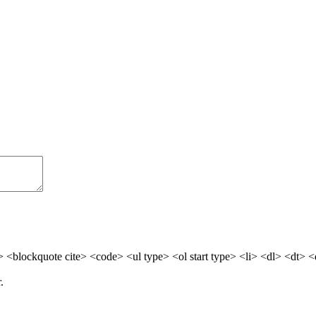
> <blockquote cite> <code> <ul type> <ol start type> <li> <dl> <dt> 
.