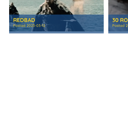
REDBAD
30 R
Postad
2023-03-12
Postad
2