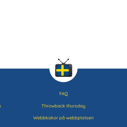
FAQ
a
Throwback thursday
Webbkakor på webbplatsen