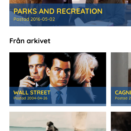
PARKS AND RECREATION
Postad
2016-05-02
Från arkivet
WALL STREET
CAGNE
Postad
2004-04-26
Postad
2