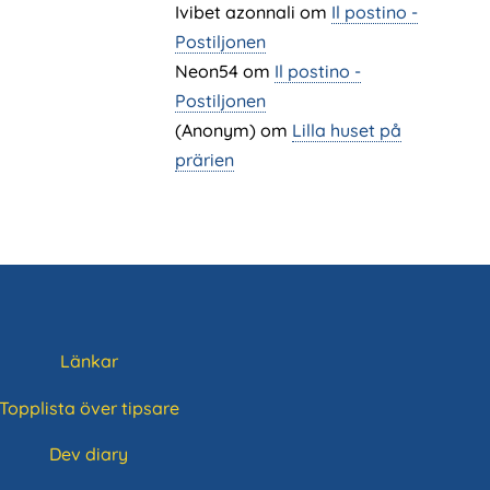
Ivibet azonnali
om
Il postino -
Postiljonen
Neon54
om
Il postino -
Postiljonen
(Anonym) om
Lilla huset på
prärien
Länkar
Topplista över tipsare
Dev diary