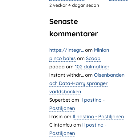
2 veckor 4 dagar sedan
Senaste
kommentarer
https://integr…
om
Minion
pinco bahis
om
Scoob!
paaaa
om
102 dalmatiner
instant withdr…
om
Olsenbanden
och Data-Harry spränger
världsbanken
Superbet
om
Il postino -
Postiljonen
lcasin
om
Il postino - Postiljonen
Clintonfcu
om
Il postino -
Postiljonen