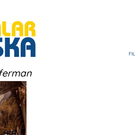
FI
HU
fferman