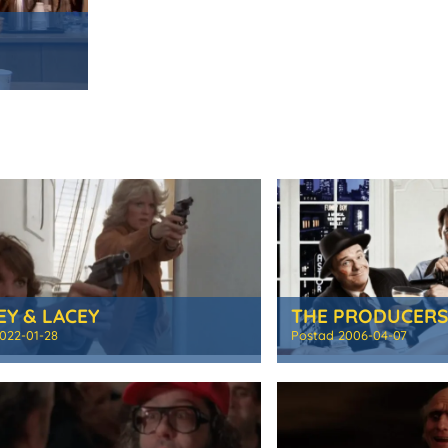
Y & LACEY
THE PRODUCER
022-01-28
Postad
2006-04-07