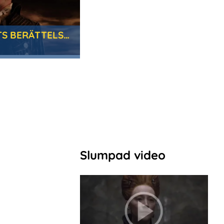
LEMONY SNICKETS BERÄTTELSE OM SYSKONEN BAUDELAIRES OLYCKSALIGA LIV
Slumpad video