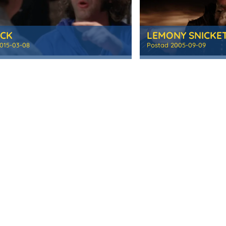
OCK
015-03-08
Postad
2005-09-09