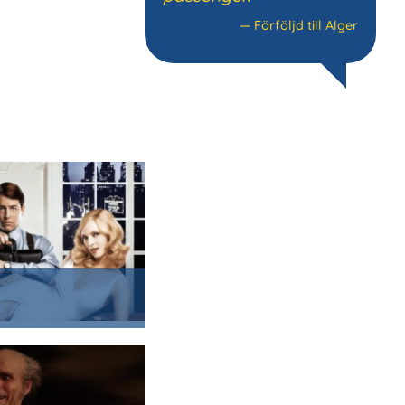
—
Förföljd till Alger
S